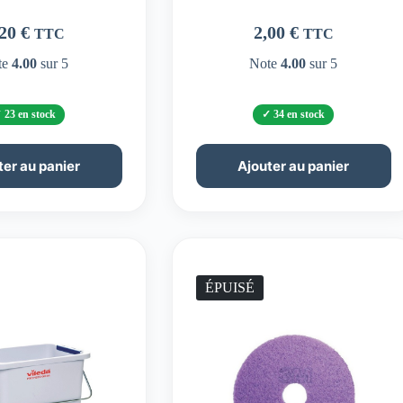
,20
€
2,00
€
TTC
TTC
te
4.00
sur 5
Note
4.00
sur 5
23 en stock
34 en stock
ter au panier
Ajouter au panier
ÉPUISÉ