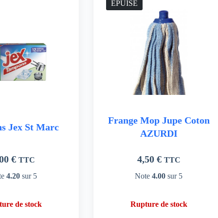
ÉPUISÉ
Frange Mop Jupe Coton
s Jex St Marc
AZURDI
,00
€
4,50
€
TTC
TTC
te
4.20
sur 5
Note
4.00
sur 5
ure de stock
Rupture de stock