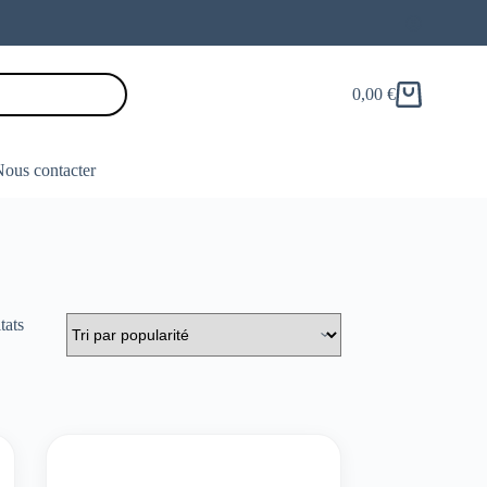
0,00
€
Panier
d’achat
ous contacter
tats
Trié
s
par
popularité