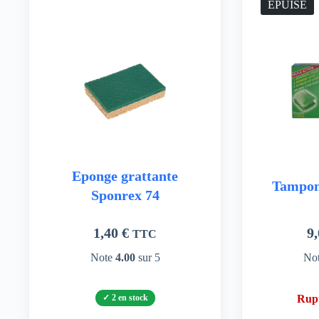
ÉPUISÉ
Eponge grattante
Tampon
Sponrex 74
1,40
€
9
TTC
Note
4.00
sur 5
No
2 en stock
Rupt