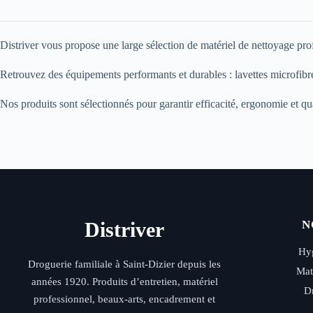
Distriver vous propose une large sélection de matériel de nettoyage profes
Retrouvez des équipements performants et durables : lavettes microfibres
Nos produits sont sélectionnés pour garantir efficacité, ergonomie et qua
Distriver
N
Hyg
Droguerie familiale à Saint-Dizier depuis les
Mat
années 1920. Produits d’entretien, matériel
D
professionnel, beaux-arts, encadrement et