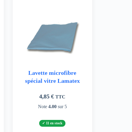
Lavette microfibre
spécial vitre Lamatex
4,85
€
TTC
Note
4.00
sur 5
11 en stock