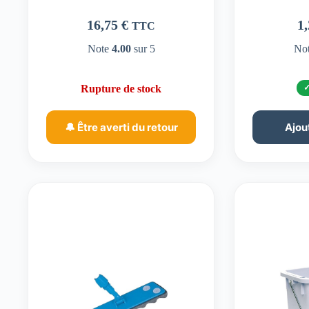
16,75
€
1
TTC
Note
4.00
sur 5
No
Rupture de stock
🔔 Être averti du retour
Ajou