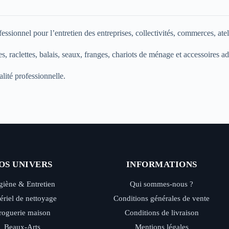
sionnel pour l’entretien des entreprises, collectivités, commerces, atelie
, raclettes, balais, seaux, franges, chariots de ménage et accessoires ad
lité professionnelle.
OS UNIVERS
INFORMATIONS
iène & Entretien
Qui sommes-nous ?
ériel de nettoyage
Conditions générales de vente
roguerie maison
Conditions de livraison
Beaux-Arts
Mentions légales