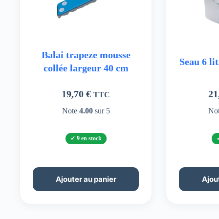
Balai trapeze mousse
Seau 6 li
collée largeur 40 cm
19,70
€
21
TTC
Note
4.00
sur 5
No
9 en stock
Ajouter au panier
Ajou