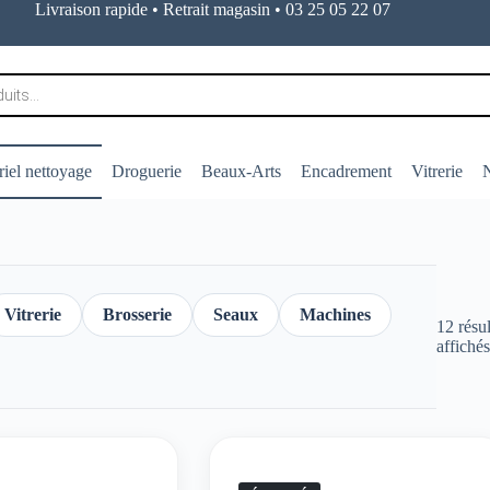
Livraison rapide • Retrait magasin • 03 25 05 22 07
iel nettoyage
Droguerie
Beaux-Arts
Encadrement
Vitrerie
N
Vitrerie
Brosserie
Seaux
Machines
12 résul
affiché