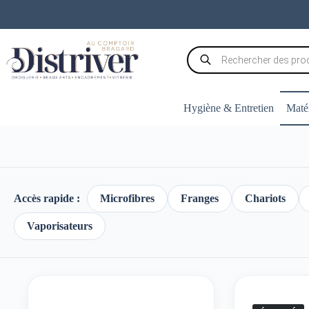
Passer
au
contenu
Recherche
de
produits
Hygiène & Entretien
Matér
Accès rapide :
Microfibres
Franges
Chariots
Vaporisateurs