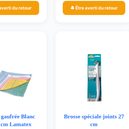
averti du retour
🔔 Être averti du retour
 gaufrée Blanc
Brosse spéciale joints 27
 cm Lamatex
cm