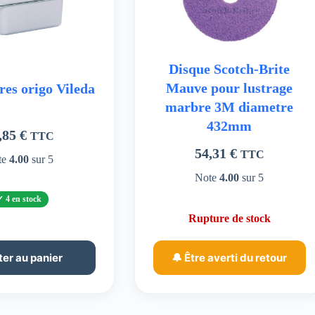
Disque Scotch-Brite
Mauve pour lustrage
tres origo Vileda
marbre 3M diametre
432mm
,85
€
TTC
54,31
€
TTC
te
4.00
sur 5
Note
4.00
sur 5
4 en stock
Rupture de stock
ter au panier
🔔 Être averti du retour