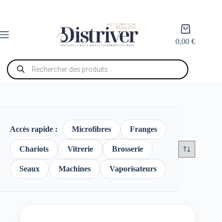
Passer
au
contenu
Panier
d’achat
0,00
€
Recherche
de
produits
Accès rapide :
Microfibres
Franges
Chariots
Vitrerie
Brosserie
Seaux
Machines
Vaporisateurs