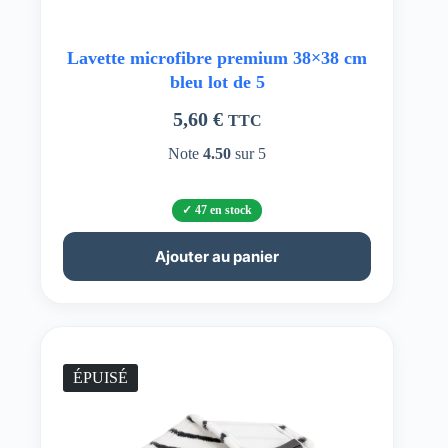
Lavette microfibre premium 38×38 cm
bleu lot de 5
5,60
€
TTC
Note
4.50
sur 5
47 en stock
Ajouter au panier
ÉPUISÉ