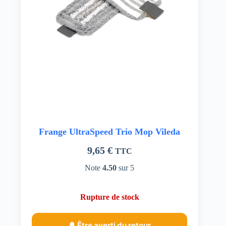
Frange UltraSpeed Trio Mop Vileda
9,65
€
TTC
Note
4.50
sur 5
Rupture de stock
🔔 Être averti du retour