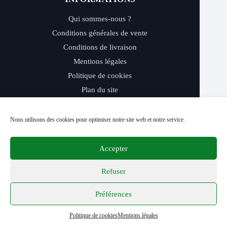
Qui sommes-nous ?
Conditions générales de vente
Conditions de livraison
Mentions légales
Politique de cookies
Plan du site
Nous contacter
Nous utilisons des cookies pour optimiser notre site web et notre service.
CONTACT MAGASIN
Accepter
Adresse
16 avenue de la République
Refuser
52100 Saint-Dizier
Préférences
Téléphone
03 25 05 22 07
Politique de cookies
Mentions légales