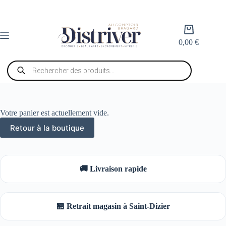
Passer
au
contenu
Panier
d’achat
0,00
€
Recherche
de
produits
Votre panier est actuellement vide.
Retour à la boutique
🚚 Livraison rapide
🏪 Retrait magasin à Saint-Dizier