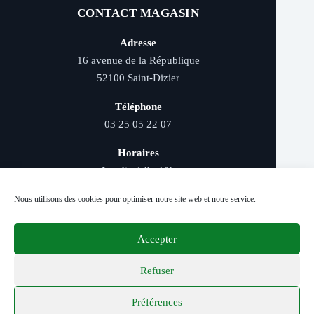
CONTACT MAGASIN
Adresse
16 avenue de la République
52100 Saint-Dizier
Téléphone
03 25 05 22 07
Horaires
Lundi : 14h–19h
Mardi au samedi : 9h–12h et 14h–19h
Nous utilisons des cookies pour optimiser notre site web et notre service.
Accepter
Livraison rapide - Retrait magasin - Paiement
sécurisé - Conseils d’experts
Refuser
Préférences
© 2026 Distriver — Tous droits réservés.