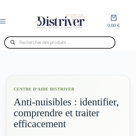
Passer
au
contenu
Panier
d’achat
0,00
€
Recherche
de
produits
CENTRE D’AIDE DISTRIVER
Anti-nuisibles : identifier,
comprendre et traiter
efficacement