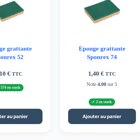
e grattante
Eponge grattante
onrex 52
Sponrex 74
,10
€
1,40
€
TTC
TTC
Note
4.00
sur 5
574 en stock
2 en stock
ter au panier
Ajouter au panier