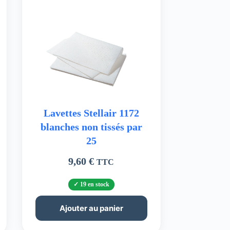
Lavettes Stellair 1172
blanches non tissés par
25
9,60
€
TTC
19 en stock
Ajouter au panier