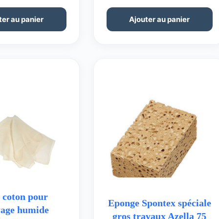
ter au panier
Ajouter au panier
 coton pour
Eponge Spontex spéciale
yage humide
gros travaux Azella 75