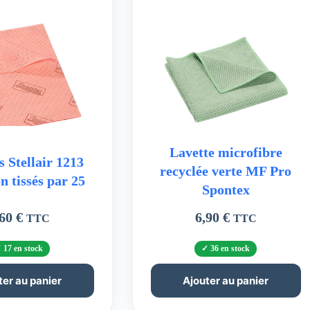
Lavette microfibre
s Stellair 1213
recyclée verte MF Pro
n tissés par 25
Spontex
,60
€
6,90
€
TTC
TTC
17 en stock
36 en stock
ter au panier
Ajouter au panier