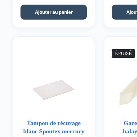
Ajouter au panier
Ajou
ÉPUISÉ
Tampon de récurage
Gaze
blanc Spontex mercury
bala