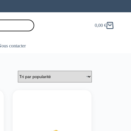
0,00
€
Panier
d’achat
ous contacter