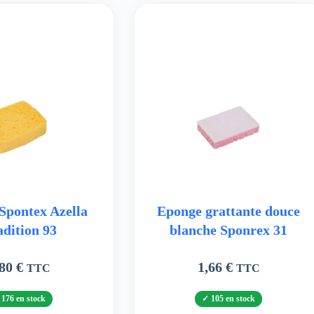
Spontex Azella
Eponge grattante douce
adition 93
blanche Sponrex 31
,80
€
1,66
€
TTC
TTC
176 en stock
105 en stock