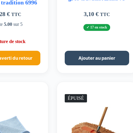
 tradition 6996
,28
€
3,10
€
TTC
TTC
te
5.00
sur 5
17 en stock
ure de stock
averti du retour
Ajouter au panier
ÉPUISÉ