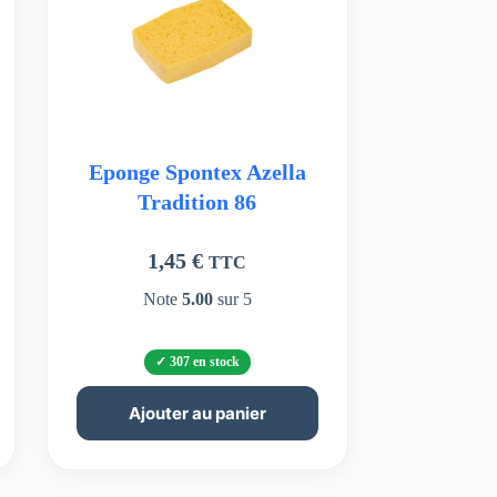
Eponge Spontex Azella
Tradition 86
1,45
€
TTC
Note
5.00
sur 5
307 en stock
Ajouter au panier