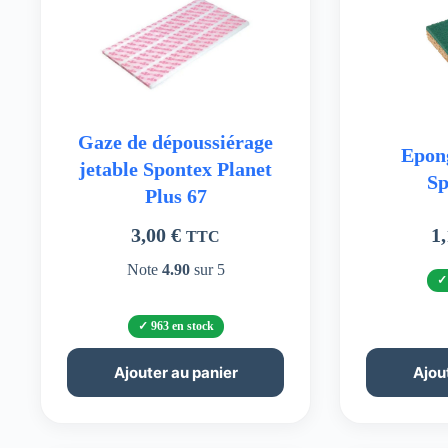
Gaze de dépoussiérage
Epong
jetable Spontex Planet
Sp
Plus 67
3,00
€
1
TTC
Note
4.90
sur 5
963 en stock
Ajouter au panier
Ajou