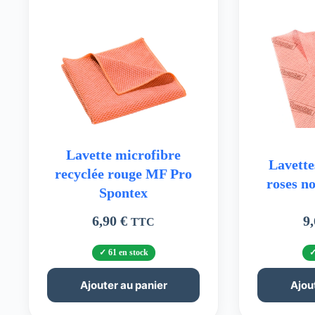
Lavette microfibre
Lavette
recyclée rouge MF Pro
roses no
Spontex
6,90
€
9
TTC
61 en stock
Ajouter au panier
Ajou