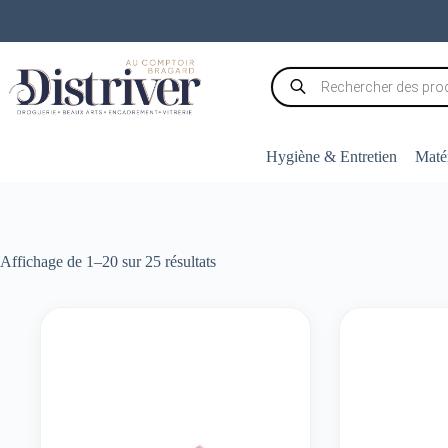
Passer
au
contenu
Recherche
de
produits
Hygiène & Entretien
Matér
Trié
Affichage de 1–20 sur 25 résultats
par
popularité