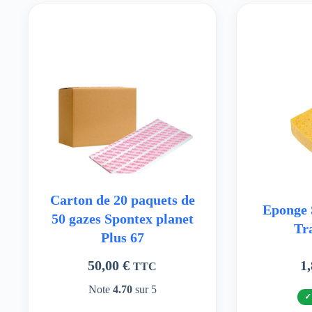
Carton de 20 paquets de
Eponge 
50 gazes Spontex planet
Tr
Plus 67
50,00
€
1
TTC
Note
4.70
sur 5