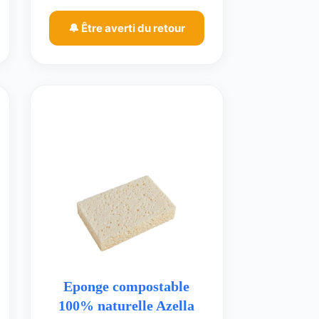
🔔 Être averti du retour
Eponge compostable
100% naturelle Azella