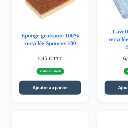
Lavett
Eponge grattante 100%
recyclé
recyclée Sponrex 100
1,45
€
6
TTC
466 en stock
Ajouter au panier
Ajou