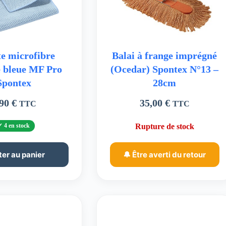
e microfibre
Balai à frange imprégné
e bleue MF Pro
(Ocedar) Spontex N°13 –
Spontex
28cm
,90
€
35,00
€
TTC
TTC
4 en stock
Rupture de stock
ter au panier
🔔 Être averti du retour