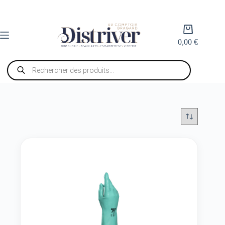
Passer
au
contenu
Panier
d’achat
0,00
€
Recherche
de
produits