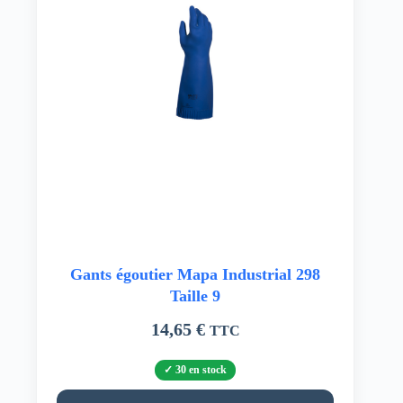
choisies
sur
la
page
du
produit
Gants égoutier Mapa Industrial 298
Taille 9
14,65
€
TTC
30 en stock