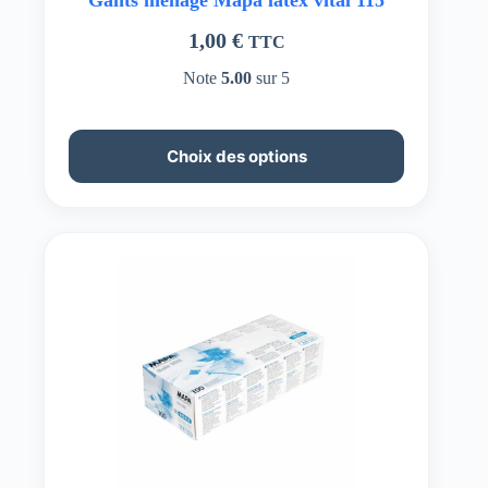
1,00
€
TTC
Note
5.00
sur 5
Ce
Choix des options
produit
a
plusieurs
variations.
Les
options
peuvent
être
choisies
sur
la
page
du
produit