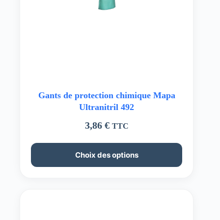
Gants de protection chimique Mapa
Ultranitril 492
3,86
€
TTC
Ce
Choix des options
produit
a
plusieurs
variations.
Les
options
peuvent
être