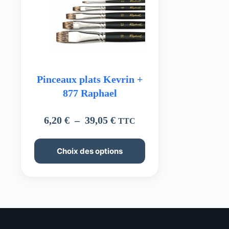
Pinceaux plats Kevrin +
877 Raphael
Plage
6,20
€
–
39,05
€
TTC
de
prix :
Ce
Choix des options
produit
6,20 €
a
à
plusieurs
39,05 €
variations.
Les
options
peuvent
être
choisies