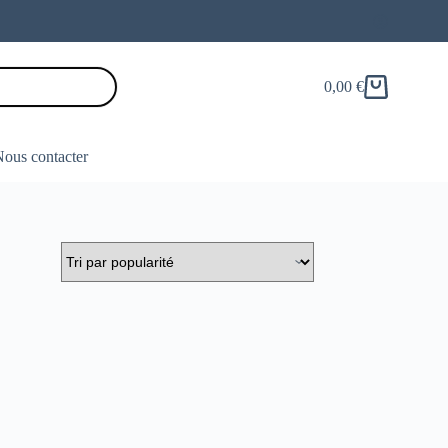
0,00
€
Panier
d’achat
ous contacter