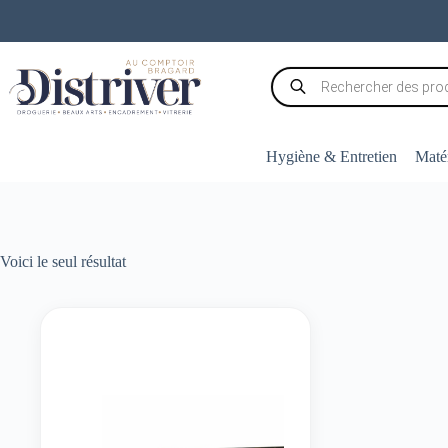
Passer
au
contenu
Recherche
de
produits
Hygiène & Entretien
Matér
Voici le seul résultat