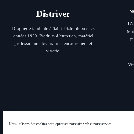
sur
la
Distriver
N
page
du
Hyg
produit
Droguerie familiale à Saint-Dizier depuis les
Mat
années 1920. Produits d’entretien, matériel
D
professionnel, beaux-arts, encadrement et
vitrerie.
Vit
Livraison rap
Nous utilisons des cookies pour optimiser notre site web et notre service.