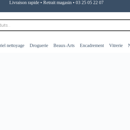
Livraison rapide • Retrait magasin • 03 25 05 22 07
iel nettoyage
Droguerie
Beaux-Arts
Encadrement
Vitrerie
N