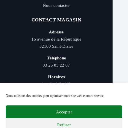
Nous contacter
CONTACT MAGASIN
Adresse
16 avenue de la République
52100 Saint-Dizier
Téléphone
03 25 05 22 07
Horaires
Lundi : 14h–19h
Mardi au samedi : 9h–12h et 14h–19h
Nous utilisons des cookies pour optimiser notre site web et notre service.
Accepter
Livraison rapide - Retrait magasin - Paiement
sécurisé - Conseils d’experts
Refuser