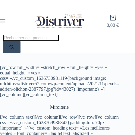
Passer
au
contenu
Panier
d’achat
0,00
€
Recherche
de
produits
[vc_row full_width= »stretch_row » full_height= »yes »
equal_height= »yes »
css= ».vc_custom_1636730981119{background-image:
url(https://distriver52.com/wp-content/uploads/2021/11/pexels-
adrien-olichon-2387797.jpg?id=43027) !important;} »]
[vc_column][vc_column_text]
Miroiterie
[/vc_column_text][/vc_column][/vc_row][vc_row][vc_column
css= ».vc_custom_1628769986842{padding-top: 70px
!important;} »][vc_custom_heading text= »Les meilleures
ventes » font_container= »tag:h4|text_align:left »