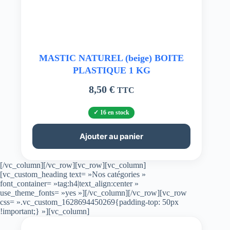
MASTIC NATUREL (beige) BOITE
PLASTIQUE 1 KG
8,50
€
TTC
16 en stock
Ajouter au panier
[/vc_column][/vc_row][vc_row][vc_column]
[vc_custom_heading text= »Nos catégories »
font_container= »tag:h4|text_align:center »
use_theme_fonts= »yes »][/vc_column][/vc_row][vc_row
css= ».vc_custom_1628694450269{padding-top: 50px
!important;} »][vc_column]