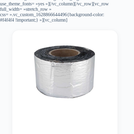
use_theme_fonts= »yes »][/vc_column][/vc_row][vc_row
full_width= »stretch_row »
css= ».vc_custom_1628866644496{background-color:
#f4f4f4 !important;} »][vc_column]