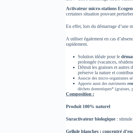
Activateur micro-stations Ecogen
certaines situation pouvant perturber 
En effet, lors du démarrage d’une mi
A utiliser également en cas d’absence
rapidement.
Solution idéale pour le
démar
prolongée (vacances, résiden
Détruit les graisses et autre
préserve la nature et contrib
Associe des micro-organismes séle
Apporte aussi des nutriments
ren
déchets domestiques* (graisses, 
Composition :
Produit 100% naturel
Suractivateur biologique
: stimule
Gellule blanches : concentré d’e