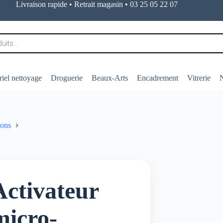
Livraison rapide • Retrait magasin • 03 25 05 22 07
iel nettoyage
Droguerie
Beaux-Arts
Encadrement
Vitrerie
N
ions
Activateur
micro-