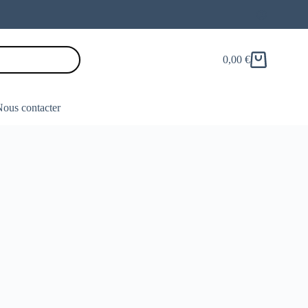
0,00
€
Panier
d’achat
ous contacter