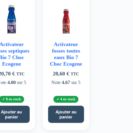
Activateur
Activateur
sses septiques
fosses toutes
Bio 7 Choc
eaux Bio 7
Ecogene
Choc Ecogene
20,70
€
20,60
€
TTC
TTC
ote
4.00
sur 5
Note
4.67
sur 5
8 en stock
4 en stock
Ajouter au
Ajouter au
panier
panier