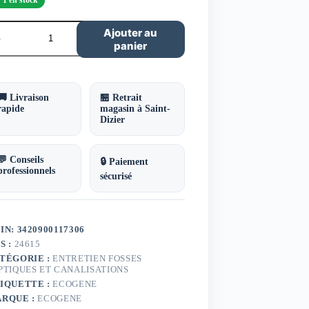
ntité
Ajouter au
panier
ivateur
cro-
tions
o
🚚 Livraison
🏪 Retrait
oc
rapide
magasin à Saint-
ogene
Dizier
💬 Conseils
🔒 Paiement
professionnels
sécurisé
IN: 3420900117306
S :
24615
TÉGORIE :
ENTRETIEN FOSSES
PTIQUES ET CANALISATIONS
IQUETTE :
ECOGENE
RQUE :
ECOGENE