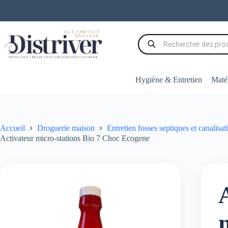
Passer
au
contenu
Recherche
de
produits
Hygiène & Entretien
Matér
Accueil
Droguerie maison
Entretien fosses septiques et canalisat
Activateur micro-stations Bio 7 Choc Ecogene