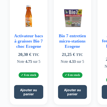
Activateur bacs
Bio 7 entretien
fo
à graisses Bio 7
micro-stations
choc Ecogene
Ecogene
20,30
€
21,25
€
TTC
TTC
Note
4.75
sur 5
Note
4.33
sur 5
N
6 en stock
6 en stock
Ajouter au
Ajouter au
panier
panier