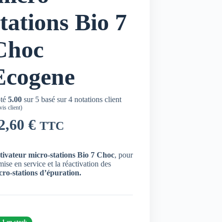
stations Bio 7
Choc
Ecogene
té
5.00
sur 5 basé sur
4
notations client
is client)
2,60
€
TTC
tivateur micro-stations Bio 7 Choc
, pour
mise en service et la réactivation des
cro-stations d’épuration.
1 en stock