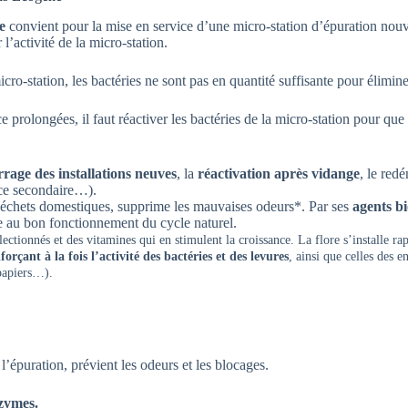
e
convient pour la mise en service d’une micro-station d’épuration nouve
l’activité de la micro-station.
cro-station, les bactéries ne sont pas en quantité suffisante pour élimin
 prolongées, il faut réactiver les bactéries de la micro-station pour que 
rage des installations neuves
, la
réactivation après vidange
, le red
ce secondaire…).
s déchets domestiques, supprime les mauvaises odeurs*. Par ses
agents b
ue au bon fonctionnement du cycle naturel.
ctionnés et des vitamines qui en stimulent la croissance. La flore s’installe ra
forçant à la fois l’activité des bactéries et des levures
, ainsi que celles des e
papiers…).
 l’épuration, prévient les odeurs et les blocages.
nzymes.