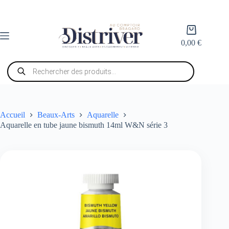
Passer
au
contenu
Panier
d’achat
0,00
€
Recherche
de
produits
Accueil
Beaux-Arts
Aquarelle
Aquarelle en tube jaune bismuth 14ml W&N série 3