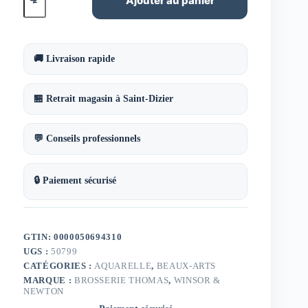
Ajouter au panier
Aquarelle
en
tube
jaune
bismuth
🚚 Livraison rapide
14ml
W&N
série
🏪 Retrait magasin à Saint-Dizier
3
💬 Conseils professionnels
🔒 Paiement sécurisé
GTIN: 0000050694310
UGS :
50799
CATÉGORIES :
AQUARELLE
,
BEAUX-ARTS
MARQUE :
BROSSERIE THOMAS
,
WINSOR &
NEWTON