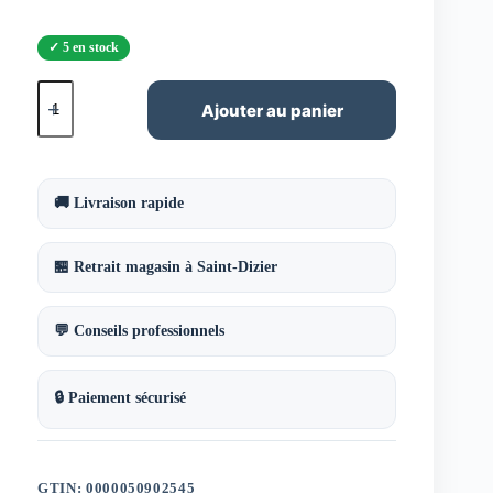
5 en stock
quantité
de
Ajouter au panier
Aquarelle
en
tube
jaune
de
🚚 Livraison rapide
naples
14ml
W&N
🏪 Retrait magasin à Saint-Dizier
série
1
💬 Conseils professionnels
🔒 Paiement sécurisé
GTIN: 0000050902545