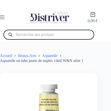
Passer
au
contenu
Panier
d’achat
0,00
€
Recherche
de
produits
Accueil
Beaux-Arts
Aquarelle
Aquarelle en tube jaune de naples 14ml W&N série 1