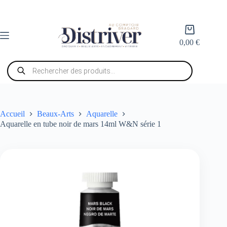
Passer
au
contenu
Panier
d’achat
0,00
€
Recherche
de
produits
Accueil
Beaux-Arts
Aquarelle
Aquarelle en tube noir de mars 14ml W&N série 1