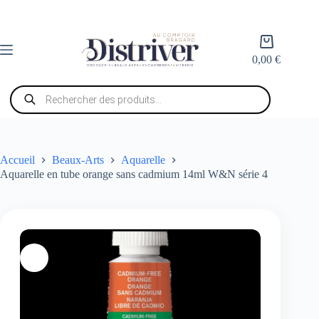
Passer
au
contenu
Panier
d’achat
0,00
€
Recherche
de
produits
Accueil
Beaux-Arts
Aquarelle
Aquarelle en tube orange sans cadmium 14ml W&N série 4