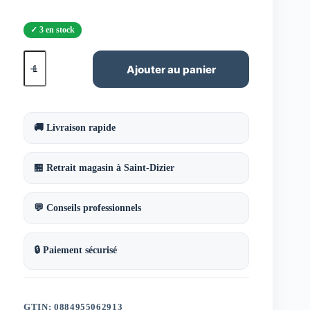
3 en stock
quantité
de
Ajouter au panier
Aquarelle
en
tube
orange
sans
🚚 Livraison rapide
cadmium
14ml
W&N
🏪 Retrait magasin à Saint-Dizier
série
4
💬 Conseils professionnels
🔒 Paiement sécurisé
GTIN: 0884955062913