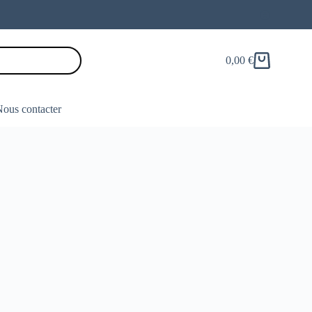
0,00
€
Panier
d’achat
ous contacter