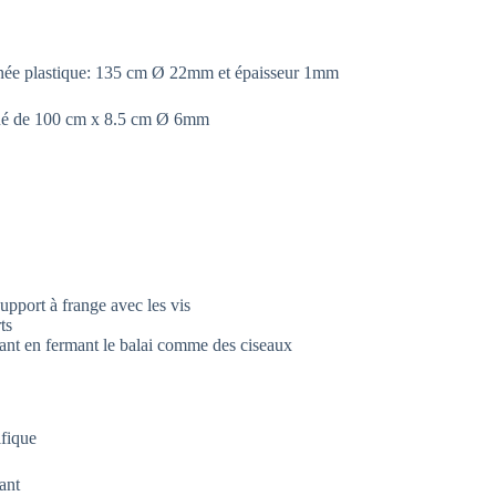
née plastique: 135 cm Ø 22mm et épaisseur 1mm
ngué de 100 cm x 8.5 cm Ø 6mm
upport à frange avec les vis
ts
nant en fermant le balai comme des ciseaux
fique
tant