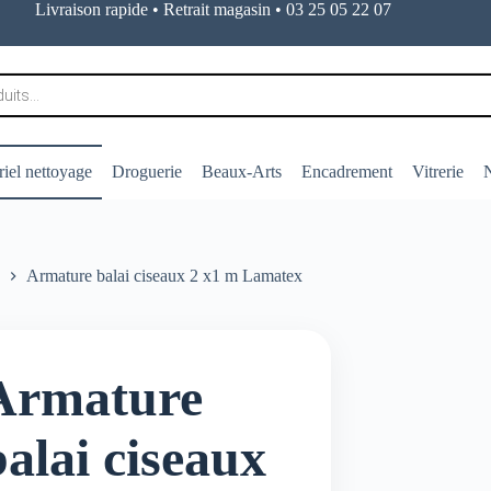
Livraison rapide • Retrait magasin • 03 25 05 22 07
iel nettoyage
Droguerie
Beaux-Arts
Encadrement
Vitrerie
N
Armature balai ciseaux 2 x1 m Lamatex
Armature
balai ciseaux