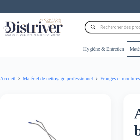
Passer
au
contenu
Recherche
de
produits
Hygiène & Entretien
Matér
Accueil
Matériel de nettoyage professionnel
Franges et montures