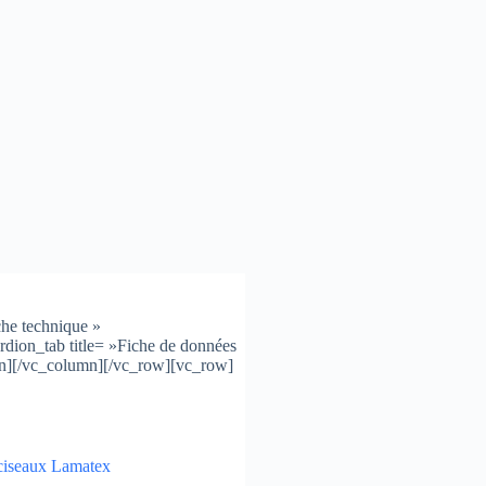
che technique »
dion_tab title= »Fiche de données
ion][/vc_column][/vc_row][vc_row]
 ciseaux Lamatex