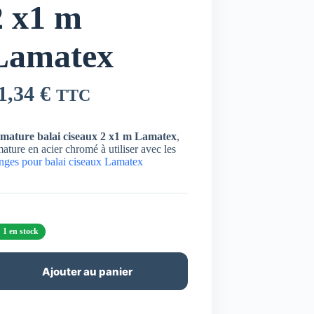
2 x1 m
Lamatex
1,34
€
TTC
mature balai ciseaux 2 x1 m Lamatex
,
ature en acier chromé à utiliser avec les
anges pour balai ciseaux Lamatex
1 en stock
Ajouter au panier