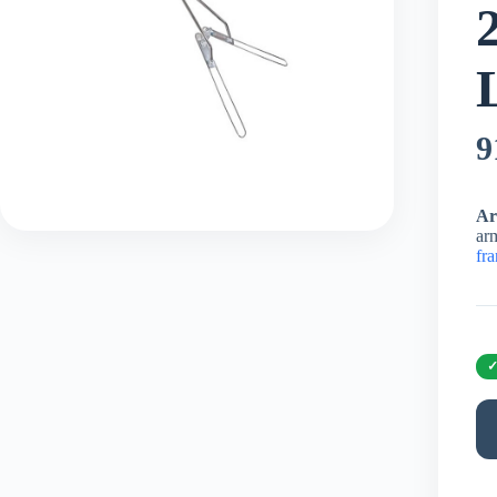
9
Ar
arm
fr