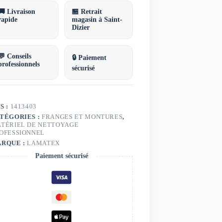
🚚 Livraison
🏪 Retrait
rapide
magasin à Saint-
Dizier
💬 Conseils
🔒 Paiement
professionnels
sécurisé
S :
1413403
TÉGORIES :
FRANGES ET MONTURES
,
TÉRIEL DE NETTOYAGE
OFESSIONNEL
RQUE :
LAMATEX
Paiement sécurisé