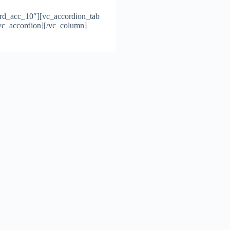
»rd_acc_10″][vc_accordion_tab
/vc_accordion][/vc_column]