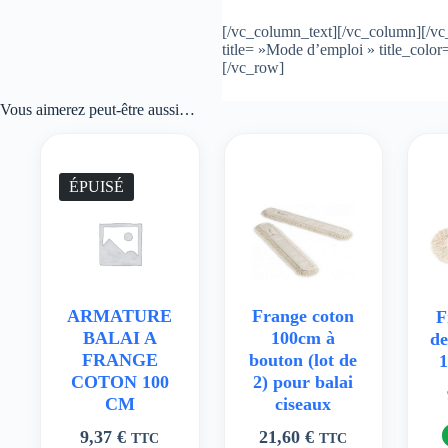
[/vc_column_text][/vc_column][/vc
title= »Mode d’emploi » title_col
[/vc_row]
Vous aimerez peut-être aussi…
ÉPUISÉ
ARMATURE
Frange coton
F
BALAI A
100cm à
de
FRANGE
bouton (lot de
1
COTON 100
2) pour balai
CM
ciseaux
9,37
€
21,60
€
TTC
TTC