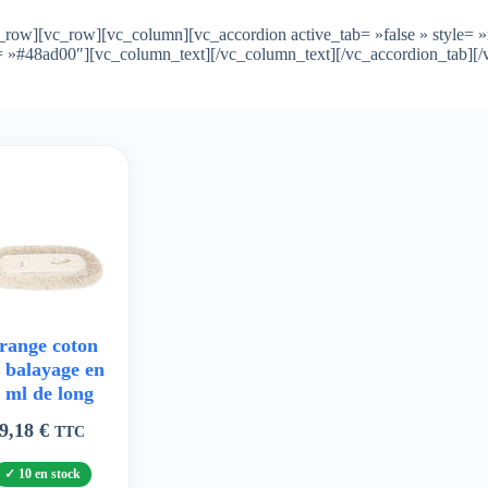
_row][vc_row][vc_column][vc_accordion active_tab= »false » style= 
or= »#48ad00″][vc_column_text][/vc_column_text][/vc_accordion_tab][
range coton
 balayage en
 ml de long
9,18
€
TTC
10 en stock