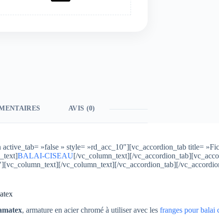
MENTAIRES
AVIS (0)
ctive_tab= »false » style= »rd_acc_10″][vc_accordion_tab title= »Fi
_text]
BALAI-CISEAU
[/vc_column_text][/vc_accordion_tab][vc_accor
00″][vc_column_text][/vc_column_text][/vc_accordion_tab][/vc_accord
atex
Lamatex
, armature en acier chromé à utiliser avec les
franges pour balai