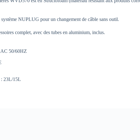
ières WVD570 est en Structofoam (matériau résistant aux produits corrosi
 du système NUPLUG pour un changement de câble sans outil.
soires complet, avec des tubes en aluminium, inclus.
0V AC 50/60HZ
E
u : 23L/15L