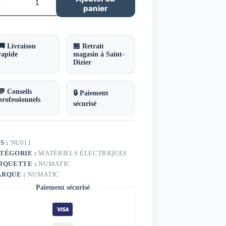
panier
irateur
u
ssières
D570
🚚 Livraison
🏪 Retrait
matic
rapide
magasin à Saint-
Dizier
💬 Conseils
🔒 Paiement
professionnels
sécurisé
S :
NU011
TÉGORIE :
MATÉRIELS ÉLECTRIQUES
IQUETTE :
NUMATIC
RQUE :
NUMATIC
Paiement sécurisé