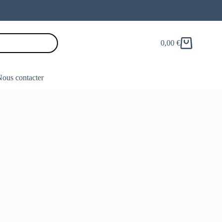
0,00
€
Panier
d’achat
ous contacter