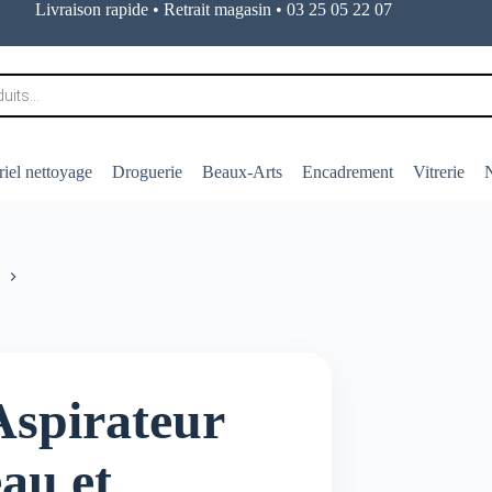
Livraison rapide • Retrait magasin • 03 25 05 22 07
iel nettoyage
Droguerie
Beaux-Arts
Encadrement
Vitrerie
N
Aspirateur
eau et