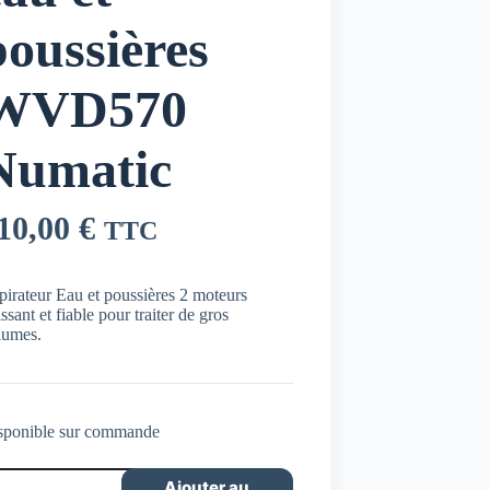
poussières
WVD570
Numatic
10,00
€
TTC
irateur Eau et poussières 2 moteurs
ssant et fiable pour traiter de gros
lumes.
sponible sur commande
ntité
Ajouter au