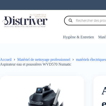
Passer
au
contenu
Recherche
de
produits
Hygiène & Entretien
Matér
Accueil
Matériel de nettoyage professionnel
matériels électriques
Aspirateur eau et poussières WVD570 Numatic