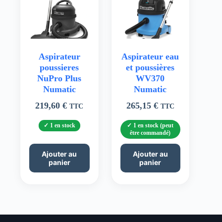
Aspirateur
Aspirateur eau
poussieres
et poussières
NuPro Plus
WV370
Numatic
Numatic
219,60
€
265,15
€
TTC
TTC
1 en stock
1 en stock (peut
être commandé)
Ajouter au
Ajouter au
panier
panier