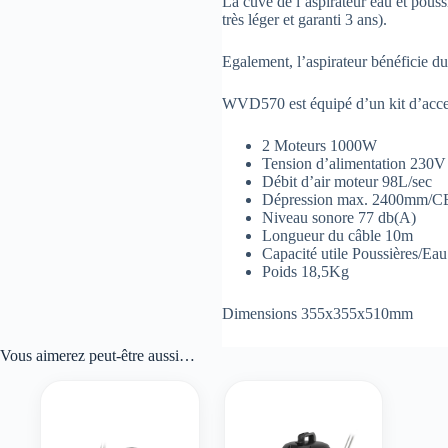
La cuve de l’aspirateur eau et pouss
très léger et garanti 3 ans).
Egalement, l’aspirateur bénéficie
WVD570 est équipé d’un kit d’acces
2 Moteurs 1000W
Tension d’alimentation 23
Débit d’air moteur 98L/sec
Dépression max. 2400mm/C
Niveau sonore 77 db(A)
Longueur du câble 10m
Capacité utile Poussières/Ea
Poids 18,5Kg
Dimensions 355x355x510mm
Vous aimerez peut-être aussi…