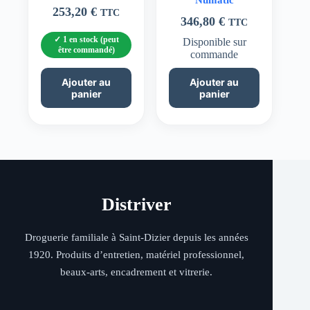
Numatic
253,20
€
TTC
346,80
€
TTC
1 en stock (peut
Disponible sur
être commandé)
commande
Ajouter au
Ajouter au
panier
panier
Distriver
Droguerie familiale à Saint-Dizier depuis les années
1920. Produits d’entretien, matériel professionnel,
beaux-arts, encadrement et vitrerie.