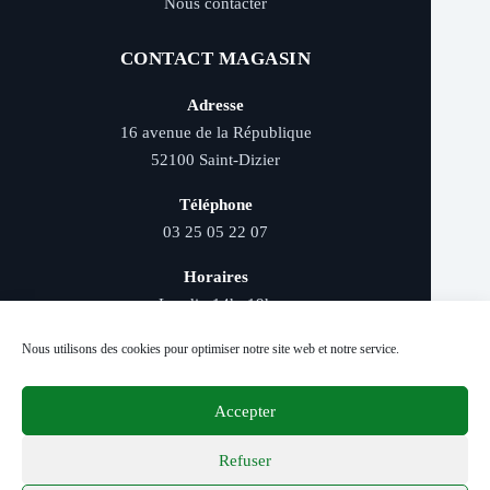
Nous contacter
CONTACT MAGASIN
Adresse
16 avenue de la République
52100 Saint-Dizier
Téléphone
03 25 05 22 07
Horaires
Lundi : 14h–19h
Mardi au samedi : 9h–12h et 14h–19h
Nous utilisons des cookies pour optimiser notre site web et notre service.
Accepter
Livraison rapide - Retrait magasin - Paiement
sécurisé - Conseils d’experts
Refuser