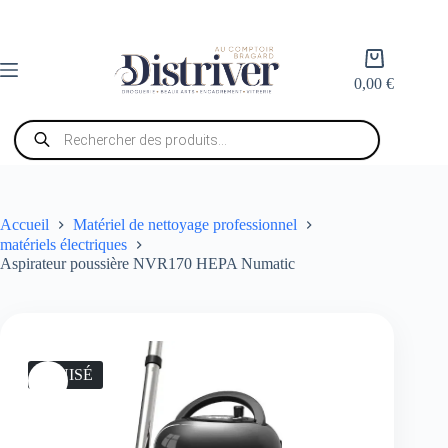
Passer
au
contenu
Panier
d’achat
0,00
€
Recherche
de
produits
Accueil
Matériel de nettoyage professionnel
matériels électriques
Aspirateur poussière NVR170 HEPA Numatic
ÉPUISÉ