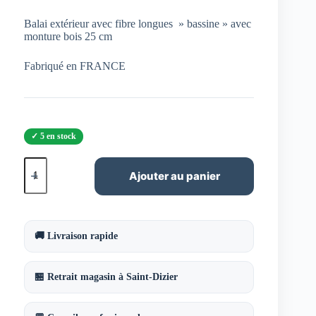
Balai extérieur avec fibre longues » bassine » avec
monture bois 25 cm
Fabriqué en FRANCE
5 en stock
quantité
de
Ajouter au panier
Balai
Miquet
25
cm
fibres
🚚 Livraison rapide
naturelles
🏪 Retrait magasin à Saint-Dizier