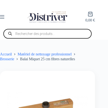
Passer
au
contenu
Panier
d’achat
0,00
€
Recherche
de
produits
Accueil
Matériel de nettoyage professionnel
Brosserie
Balai Miquet 25 cm fibres naturelles