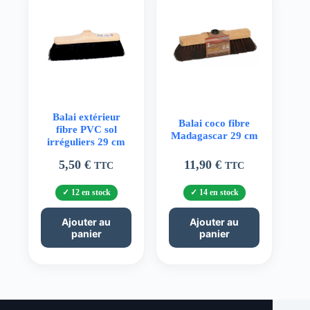
Balai extérieur
Balai coco fibre
fibre PVC sol
Madagascar 29 cm
irréguliers 29 cm
5,50
€
11,90
€
TTC
TTC
12 en stock
14 en stock
Ajouter au
Ajouter au
panier
panier