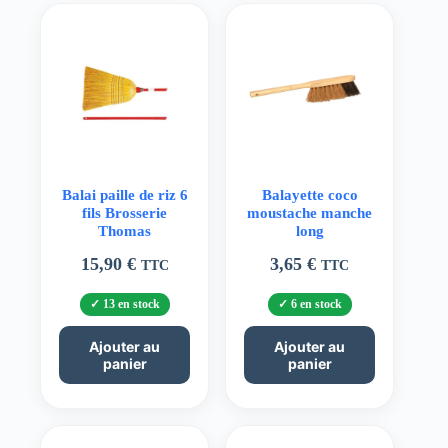
Balai paille de riz 6
Balayette coco
fils Brosserie
moustache manche
Thomas
long
15,90
€
3,65
€
TTC
TTC
13 en stock
6 en stock
Ajouter au
Ajouter au
panier
panier