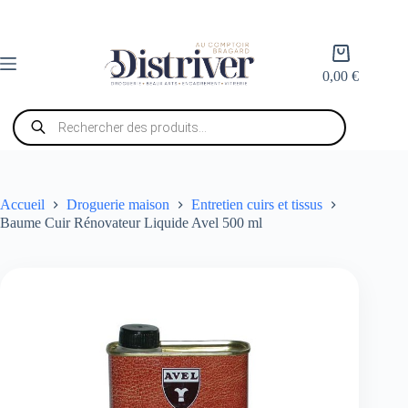
Passer
au
contenu
Panier
d’achat
0,00
€
Recherche
de
produits
Accueil
Droguerie maison
Entretien cuirs et tissus
Baume Cuir Rénovateur Liquide Avel 500 ml