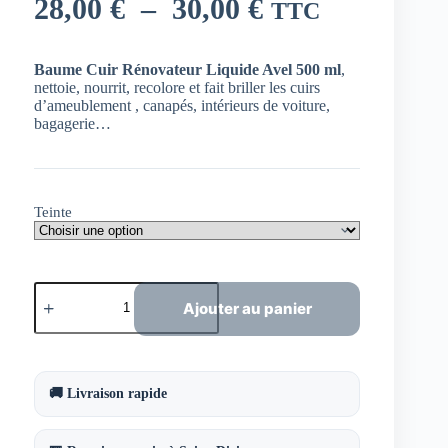
Plage
28,00
€
–
30,00
€
TTC
de
prix :
Baume Cuir Rénovateur Liquide Avel 500 ml
,
nettoie, nourrit, recolore et fait briller les cuirs
28,00 €
d’ameublement , canapés, intérieurs de voiture,
bagagerie…
à
30,00 €
Teinte
quantité
de
Ajouter au panier
Baume
Cuir
Rénovateur
Liquide
Avel
🚚 Livraison rapide
500
ml