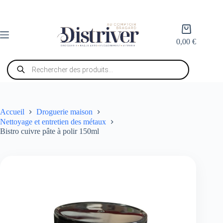
Passer
au
contenu
Panier
d’achat
0,00
€
Recherche
de
produits
Accueil
Droguerie maison
Nettoyage et entretien des métaux
Bistro cuivre pâte à polir 150ml