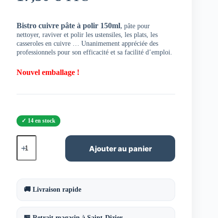
Bistro cuivre pâte à polir 150ml
,
pâte pour
nettoyer, raviver et polir les ustensiles, les plats, les
casseroles en cuivre … Unanimement appréciée des
professionnels pour son efficacité et sa facilité d’emploi.
Nouvel emballage !
14 en stock
quantité
de
Ajouter au panier
Bistro
cuivre
pâte
à
polir
🚚 Livraison rapide
150ml
🏪 Retrait magasin à Saint-Dizier