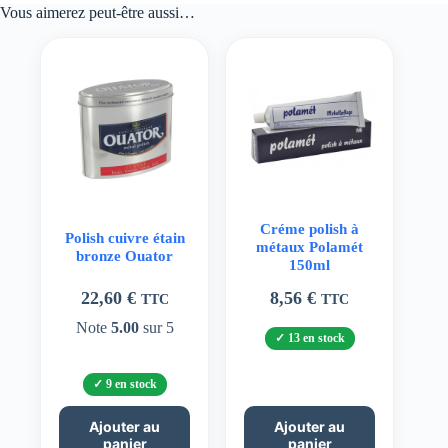
Vous aimerez peut-être aussi…
Créme polish à
Polish cuivre étain
métaux Polamét
bronze Ouator
150ml
22,60
€
8,56
€
TTC
TTC
Note
5.00
sur 5
13 en stock
9 en stock
Ajouter au
Ajouter au
panier
panier