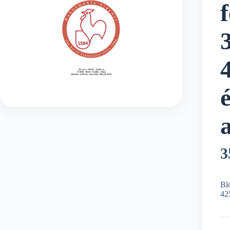
f
3
Bl
425