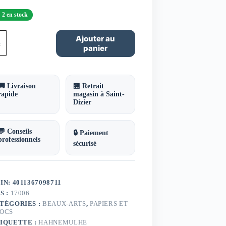
2 en stock
ntité
Ajouter au
panier
oc
arelle
illes
🚚 Livraison
🏪 Retrait
x48xcm
rapide
magasin à Saint-
Dizier
5grs
tion
iversaire
💬 Conseils
🔒 Paiement
professionnels
sécurisé
IN: 4011367098711
S :
17006
TÉGORIES :
BEAUX-ARTS
,
PAPIERS ET
OCS
IQUETTE :
HAHNEMULHE