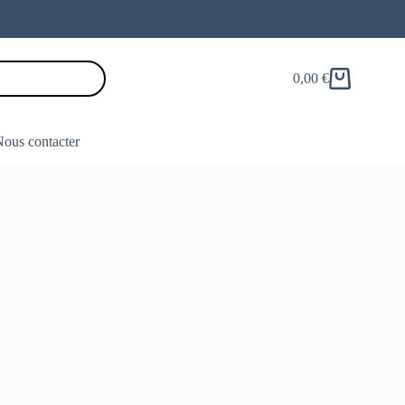
0,00
€
Panier
d’achat
ous contacter