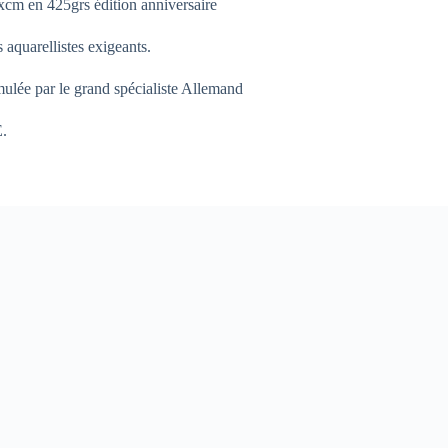
xcm en 425grs édition anniversaire
 aquarellistes exigeants.
ulée par le grand spécialiste Allemand
.