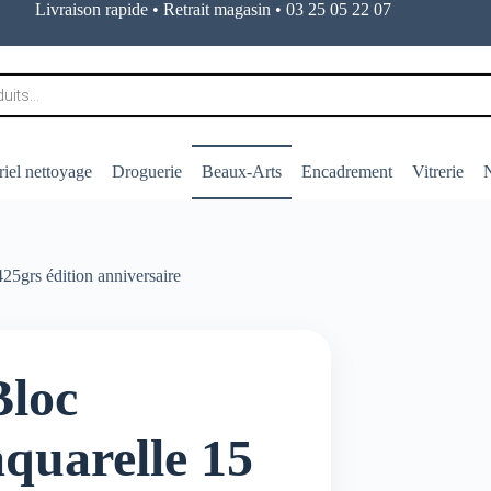
Livraison rapide • Retrait magasin • 03 25 05 22 07
iel nettoyage
Droguerie
Beaux-Arts
Encadrement
Vitrerie
N
25grs édition anniversaire
Bloc
aquarelle 15