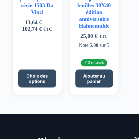
série 1503 Da
feuilles 30X40
Vinci
édition
anniversaire
13,64
€
–
Hahnemuhle
Plage
102,74
€
TTC
de
25,00
€
TTC
prix :
Note
5.00
sur 5
13,64 €
à
102,74 €
2 en stock
Ce
Choix des
Ajouter au
produit
options
panier
a
plusieurs
variations.
Les
options
peuvent
être
choisies
sur
la
N
page