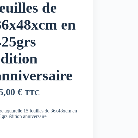
euilles de
36x48xcm en
425grs
édition
anniversaire
5,00
€
TTC
oc aquarelle 15 feuilles de 36x48xcm en
grs édition anniversaire