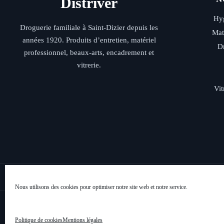
Distriver
du
produit
Hyg
Droguerie familiale à Saint-Dizier depuis les
Mat
années 1920. Produits d’entretien, matériel
D
professionnel, beaux-arts, encadrement et
vitrerie.
Vit
Livraison rap
Nous utilisons des cookies pour optimiser notre site web et notre service.
Politique de cookies
Mentions légales