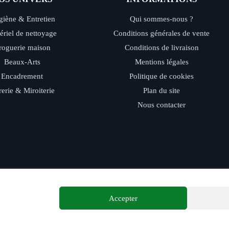
iène & Entretien
Qui sommes-nous ?
ériel de nettoyage
Conditions générales de vente
roguerie maison
Conditions de livraison
Beaux-Arts
Mentions légales
Encadrement
Politique de cookies
rerie & Miroiterie
Plan du site
Nous contacter
ide - Retrait magasin - Paiement sécurisé - Conseils d’experts
Accepter
© 2026 Distriver — Tous droits réservés.