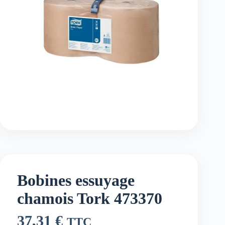
Bobines essuyage
chamois Tork 473370
37,31
€
TTC