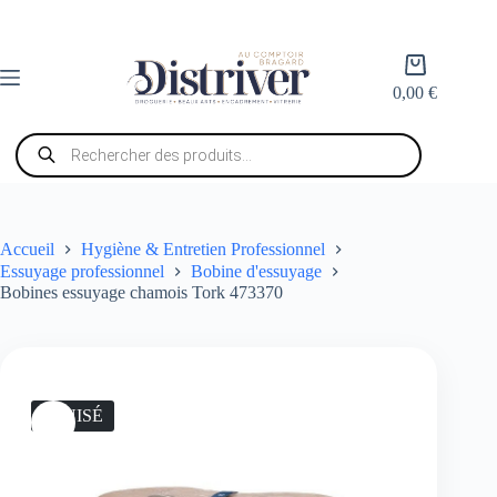
Passer
au
contenu
Panier
d’achat
0,00
€
Recherche
de
produits
Accueil
Hygiène & Entretien Professionnel
Essuyage professionnel
Bobine d'essuyage
Bobines essuyage chamois Tork 473370
ÉPUISÉ