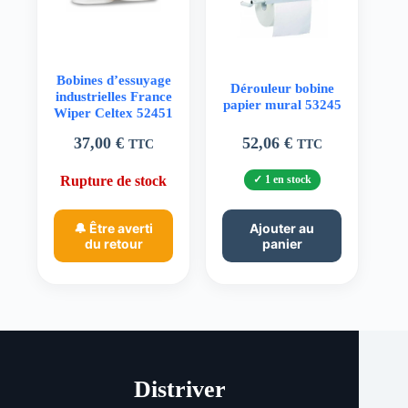
Bobines d’essuyage
Dérouleur bobine
industrielles France
papier mural 53245
Wiper Celtex 52451
37,00
€
52,06
€
TTC
TTC
Rupture de stock
1 en stock
🔔 Être averti
Ajouter au
du retour
panier
Distriver