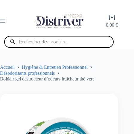
Passer
au
contenu
Panier
d’achat
0,00
€
Recherche
de
produits
Accueil
Hygiène & Entretien Professionnel
Désodorisants professionnels
Boldair gel destructeur d’odeurs fraicheur thé vert