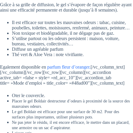
Grâce à sa grille de diffusion, le gel s’évapore de façon régulière ayant
ainsi une efficacité permanente et durable (jusqu’à 8 semaines).
Il est efficace sur toutes les mauvaises odeurs : tabac, cuisine,
poubelles, toilettes, moisissures, renfermé, animaux, peinture…
Non toxique et biodégradable, il ne dégage pas de gaz.
S’utilise partout ou les odeurs persistent : maison, voiture,
bureau, vestiaires, collectivités…
Diffuse un agréable parfum
Thé vert & Aloe Vera : note vivifiante.
Egalement disponible en
parfum fleur d’oranger.
[/vc_column_text]
[/vc_column][/vc_row][vc_row][vc_column][vc_accordion
active_tab= »false » style= »rd_acc_10″][vc_accordion_tab
title= »Mode d’emploi » title_color= »#48ad00″][vc_column_text]
Oter le couvercle.
Placer le gel Boldair destructeur d’odeurs à proximité de la source des
mauvaises odeurs.
Le gel Boldair est efficace pour une surface de 30 m2. Pour des
surfaces plus importantes, utiliser plusieurs pots.
Ne pas jeter le résidu, il est encore efficace, le mettre dans un placard,
une armoire ou un sac d’aspirateur.