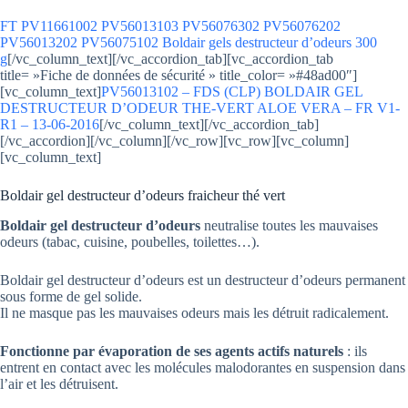
FT PV11661002 PV56013103 PV56076302 PV56076202
PV56013202 PV56075102 Boldair gels destructeur d’odeurs 300
g
[/vc_column_text][/vc_accordion_tab][vc_accordion_tab
title= »Fiche de données de sécurité » title_color= »#48ad00″]
[vc_column_text]
PV56013102 – FDS (CLP) BOLDAIR GEL
DESTRUCTEUR D’ODEUR THE-VERT ALOE VERA – FR V1-
R1 – 13-06-2016
[/vc_column_text][/vc_accordion_tab]
[/vc_accordion][/vc_column][/vc_row][vc_row][vc_column]
[vc_column_text]
Boldair gel destructeur d’odeurs fraicheur thé vert
Boldair gel destructeur d’odeurs
neutralise toutes les mauvaises
odeurs (tabac, cuisine, poubelles, toilettes…).
Boldair gel destructeur d’odeurs est un destructeur d’odeurs permanent
sous forme de gel solide.
Il ne masque pas les mauvaises odeurs mais les détruit radicalement.
Fonctionne par évaporation de ses agents actifs naturels
: ils
entrent en contact avec les molécules malodorantes en suspension dans
l’air et les détruisent.