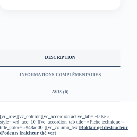
DESCRIPTION
INFORMATIONS COMPLÉMENTAIRES
AVIS (0)
[vc_row][vc_column][vc_accordion active_tab= »false »
style= »rd_acc_10″][vc_accordion_tab title= »Fiche technique »
title_color= »#48ad00″][vc_column_text]
Boldair gel destructeur
d’odeurs fraicheur thé vert