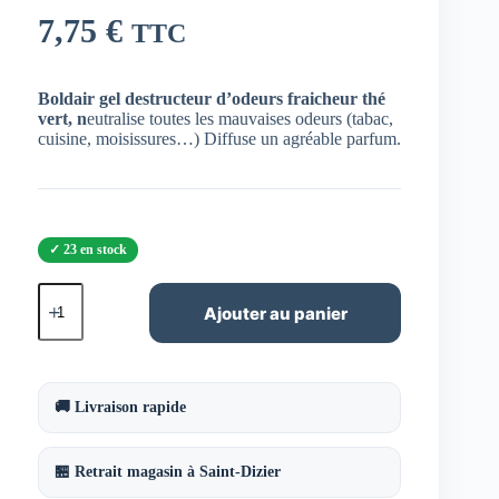
7,75
€
TTC
Boldair gel destructeur d’odeurs fraicheur thé
vert, n
eutralise toutes les mauvaises odeurs (tabac,
cuisine, moisissures…) Diffuse un agréable parfum.
23 en stock
quantité
de
Ajouter au panier
Boldair
gel
destructeur
d’odeurs
fraicheur
🚚 Livraison rapide
thé
vert
🏪 Retrait magasin à Saint-Dizier