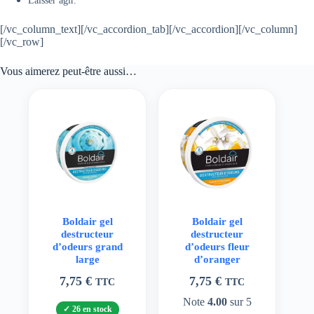
Laisser agir.
[/vc_column_text][/vc_accordion_tab][/vc_accordion][/vc_column]
[/vc_row]
Vous aimerez peut-être aussi…
Boldair gel
Boldair gel
destructeur
destructeur
d’odeurs grand
d’odeurs fleur
large
d’oranger
7,75
€
7,75
€
TTC
TTC
Note
4.00
sur 5
26 en stock