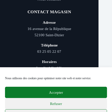
CONTACT MAGASIN
Adresse
16 avenue de la République
52100 Saint-Dizier
Téléphone
03 25 05 22 07
Horaires
Lundi : 14h–19h
Mardi au samedi : 9h–12h et 14h–19h
Nous utilisons des cookies pour optimiser notre site web et notre service.
Accepter
Livraison rapide - Retrait magasin - Paiement
sécurisé - Conseils d’experts
Refuser