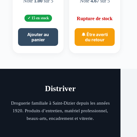
Note
1.00
sur 5
Note
4.67
sur 5
15 en stock
Rupture de stock
Ajouter au
🔔 Être averti
panier
du retour
Distriver
Droguerie familiale à Saint-Dizier depuis les années
1920. Produits d’entretien, matériel professionnel,
beaux-arts, encadrement et vitrerie.