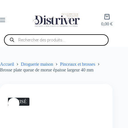
Passer
au
contenu
Panier
d’achat
0,00
€
Recherche
de
produits
Accueil
Droguerie maison
Pinceaux et brosses
Brosse plate queue de morue épaisse largeur 40 mm
ÉPUISÉ