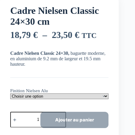
Cadre Nielsen Classic
24×30 cm
Plage
18,79
€
–
23,50
€
TTC
de
prix :
Cadre Nielsen Classic 24×30,
b
aguette moderne,
en aluminium de 9.2 mm de largeur et 19.5 mm
18,79 €
hauteur.
à
23,50 €
Finition Nielsen Alu
quantité
de
Ajouter au panier
Cadre
Nielsen
Classic