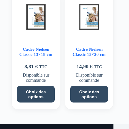
peuvent
peuvent
être
être
choisies
choisies
sur
sur
la
la
page
page
du
du
produit
produit
Cadre Nielsen
Cadre Nielsen
Classic 13×18 cm
Classic 15×20 cm
8,81
€
14,90
€
TTC
TTC
Disponible sur
Disponible sur
commande
commande
Ce
Ce
Choix des
Choix des
produit
produit
options
options
a
a
plusieurs
plusieurs
variations.
variations.
Les
Les
options
options
peuvent
peuvent