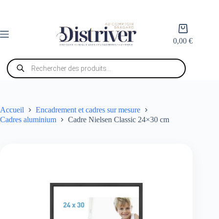
Passer
au
contenu
Panier
d’achat
0,00
€
Recherche
de
produits
Accueil
Encadrement et cadres sur mesure
Cadres aluminium
Cadre Nielsen Classic 24×30 cm