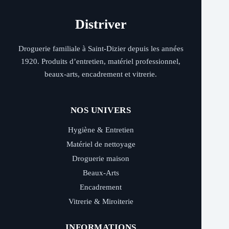
être
être
choisies
choisies
sur
sur
Distriver
la
la
page
page
du
du
Droguerie familiale à Saint-Dizier depuis les années
produit
produit
1920. Produits d’entretien, matériel professionnel,
beaux-arts, encadrement et vitrerie.
NOS UNIVERS
Hygiène & Entretien
Matériel de nettoyage
Droguerie maison
Beaux-Arts
Encadrement
Vitrerie & Miroiterie
INFORMATIONS