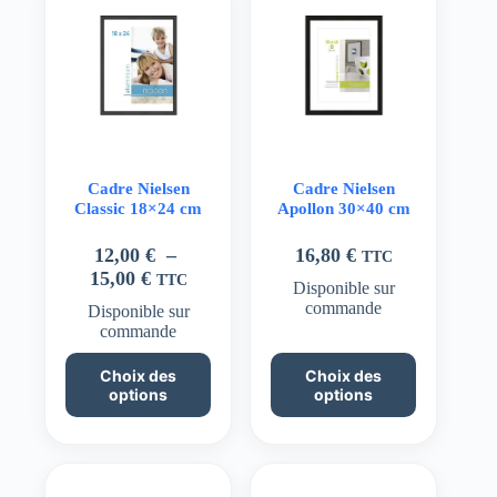
Cadre Nielsen
Cadre Nielsen
Classic 18×24 cm
Apollon 30×40 cm
12,00
€
–
16,80
€
TTC
Plage
15,00
€
TTC
Disponible sur
de
commande
Disponible sur
prix :
commande
12,00 €
Ce
Ce
à
Choix des
Choix des
produit
produit
15,00 €
options
options
a
a
plusieurs
plusieurs
variations.
variations.
Les
Les
options
options