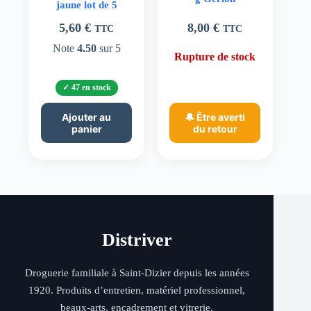
jaune lot de 5
5,60
€
8,00
€
TTC
TTC
Note
4.50
sur 5
Rupture de stock
47 en stock
Ajouter au
🔔 Être averti
panier
du retour
Distriver
Droguerie familiale à Saint-Dizier depuis les années
1920. Produits d’entretien, matériel professionnel,
beaux-arts, encadrement et vitrerie.