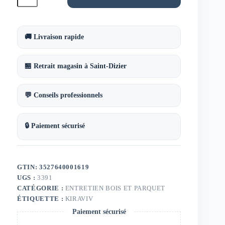
Cire
de
beauté
térébenthinée
Kiraviv
🚚 Livraison rapide
400
ml
🏪 Retrait magasin à Saint-Dizier
💬 Conseils professionnels
🔒 Paiement sécurisé
GTIN: 3527640001619
UGS :
3391
CATÉGORIE :
ENTRETIEN BOIS ET PARQUET
ÉTIQUETTE :
KIRAVIV
Paiement sécurisé