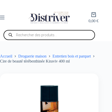
Passer
au
contenu
Panier
d’achat
0,00
€
Recherche
de
produits
Accueil
Droguerie maison
Entretien bois et parquet
Cire de beauté térébenthinée Kiraviv 400 ml