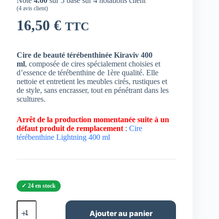
Noté
4.00
sur 5 basé sur
4
notations client
(
4
avis client)
16,50
€
TTC
Cire de beauté térébenthinée Kiraviv 400
ml
, composée de cires spécialement choisies et
d’essence de térébenthine de 1ère qualité. Elle
nettoie et entretient les meubles cirés, rustiques et
de style, sans encrasser, tout en pénétrant dans les
scultures.
Arrêt de la production momentanée suite à un
défaut produit de remplacement
:
Cire
térébenthine Lightning 400 ml
24 en stock
quantité
de
Ajouter au panier