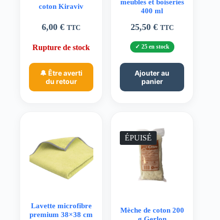
meubles et boiseries
coton Kiraviv
400 ml
6,00
€
25,50
€
TTC
TTC
Rupture de stock
25 en stock
🔔 Être averti
Ajouter au
du retour
panier
ÉPUISÉ
Lavette microfibre
Mèche de coton 200
premium 38×38 cm
g Gerlon