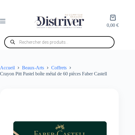
Passer
au
contenu
Panier
d’achat
0,00
€
Recherche
de
produits
Accueil
Beaux-Arts
Coffrets
Crayon Pitt Pastel boîte métal de 60 pièces Faber Castell