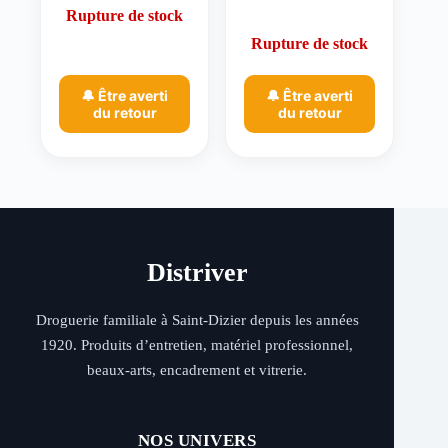
Rupture de stock
Rupture de stock
🔔 Être averti
🔔 Être averti
du retour
du retour
Distriver
Droguerie familiale à Saint-Dizier depuis les années
1920. Produits d’entretien, matériel professionnel,
beaux-arts, encadrement et vitrerie.
NOS UNIVERS