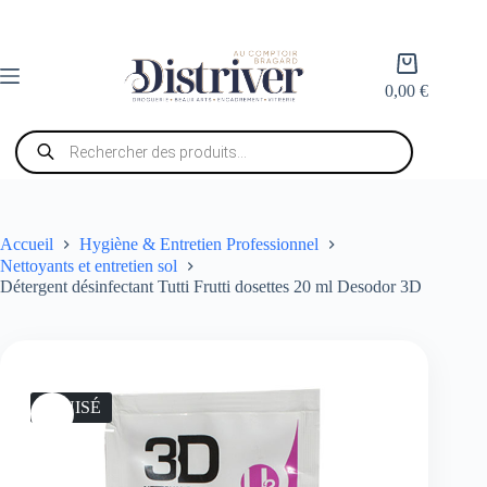
Passer
au
contenu
Panier
d’achat
0,00
€
Recherche
de
produits
Accueil
Hygiène & Entretien Professionnel
Nettoyants et entretien sol
Détergent désinfectant Tutti Frutti dosettes 20 ml Desodor 3D
ÉPUISÉ