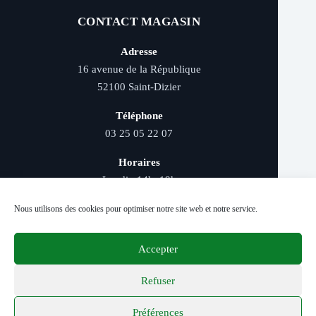
CONTACT MAGASIN
Adresse
16 avenue de la République
52100 Saint-Dizier
Téléphone
03 25 05 22 07
Horaires
Lundi : 14h–19h
Mardi au samedi : 9h–12h et 14h–19h
Nous utilisons des cookies pour optimiser notre site web et notre service.
Accepter
Livraison rapide - Retrait magasin - Paiement
sécurisé - Conseils d’experts
Refuser
Préférences