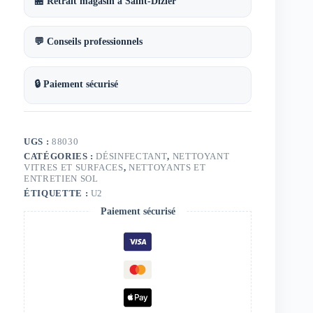
🏪 Retrait magasin à Saint-Dizier
💬 Conseils professionnels
🔒 Paiement sécurisé
UGS :
88030
CATÉGORIES :
DÉSINFECTANT
,
NETTOYANT
VITRES ET SURFACES
,
NETTOYANTS ET
ENTRETIEN SOL
ÉTIQUETTE :
U2
Paiement sécurisé