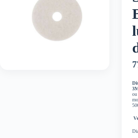
7
Di
3
ou
mo
50
Ve
Di