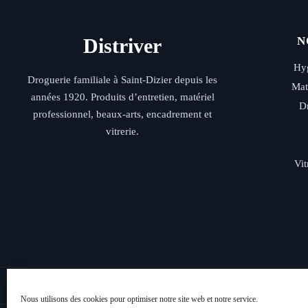
choisies
sur
la
Distriver
N
page
du
produit
Hyg
Droguerie familiale à Saint-Dizier depuis les
Mat
années 1920. Produits d’entretien, matériel
D
professionnel, beaux-arts, encadrement et
vitrerie.
Vit
Livraison rap
Nous utilisons des cookies pour optimiser notre site web et notre service.