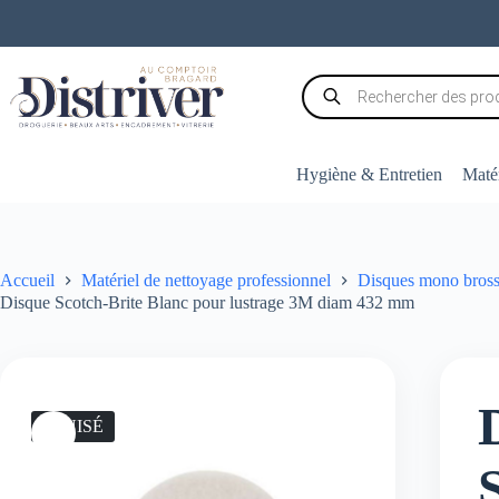
Passer
au
contenu
Recherche
de
produits
Hygiène & Entretien
Matér
Accueil
Matériel de nettoyage professionnel
Disques mono bross
Disque Scotch-Brite Blanc pour lustrage 3M diam 432 mm
ÉPUISÉ