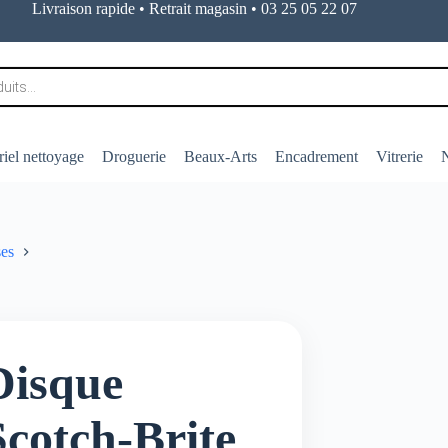
Livraison rapide • Retrait magasin • 03 25 05 22 07
iel nettoyage
Droguerie
Beaux-Arts
Encadrement
Vitrerie
N
es
Disque
Scotch-Brite