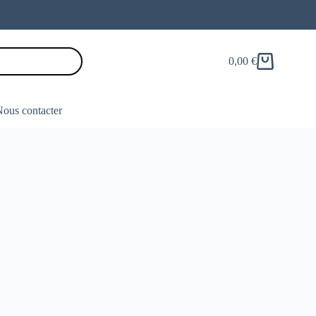
0,00
€
Panier
d’achat
ous contacter