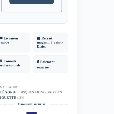
🚚 Livraison
🏪 Retrait
rapide
magasin à Saint-
Dizier
💬 Conseils
🔒 Paiement
professionnels
sécurisé
S :
1741008
TÉGORIE :
DISQUES MONO BROSSES
IQUETTE :
3M
Paiement sécurisé