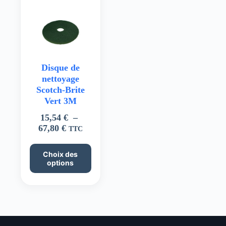
Disque de
nettoyage
Scotch-Brite
Vert 3M
15,54
€
–
Plage
67,80
€
TTC
de
Ce
prix :
Choix des
produit
15,54 €
options
a
à
plusieurs
67,80 €
variations.
Les
options
peuvent
être