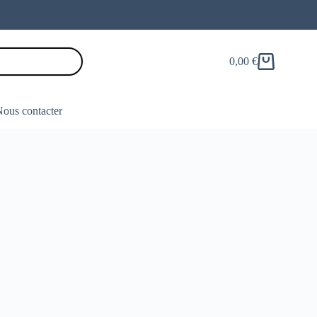
0,00
€
Panier
d’achat
ous contacter