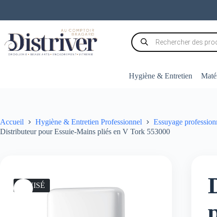
Passer
au
contenu
Recherche
de
produits
Hygiène & Entretien
Matér
Accueil
Hygiène & Entretien Professionnel
Essuyage profession
Distributeur pour Essuie-Mains pliés en V Tork 553000
ÉPUISÉ