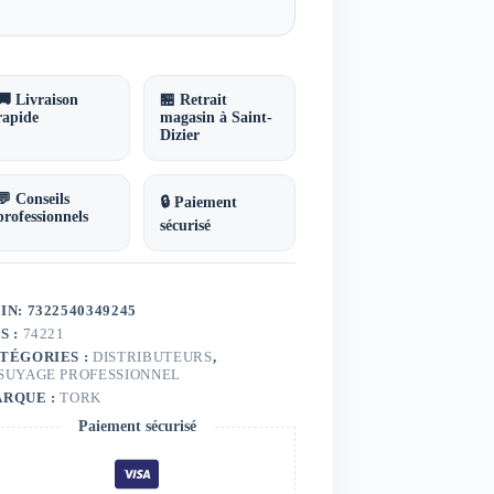
🚚 Livraison
🏪 Retrait
rapide
magasin à Saint-
Dizier
💬 Conseils
🔒 Paiement
professionnels
sécurisé
IN: 7322540349245
S :
74221
TÉGORIES :
DISTRIBUTEURS
,
SUYAGE PROFESSIONNEL
RQUE :
TORK
Paiement sécurisé