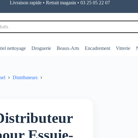
Livraison rapide • Retrait magasin • 03 25 05 22 07
iel nettoyage
Droguerie
Beaux-Arts
Encadrement
Vitrerie
N
nel
Distributeurs
Distributeur
pour Essuie-