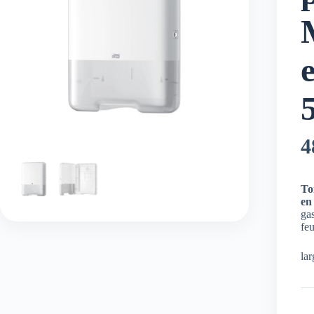
4
To
en
gas
feu
la