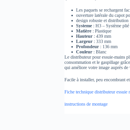
Les paquets se rechargent faci
ouverture latérale du capot po
design robuste et distribution 
Systeme
: H3 – Système plié
Matière
: Plastique
Hauteur
: 439 mm
Largeur
: 333 mm
Profondeur
: 136 mm
Couleur
: Blanc
Le distributeur pour essuie-mains p
consommation et le gaspillage grâce 
qui améliore votre image auprès de v
Facile à installer, peu encombrant et
Fiche technique distributeur essuie
instructions de montage