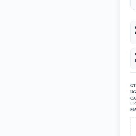
GT
UG
CA
ES
MA