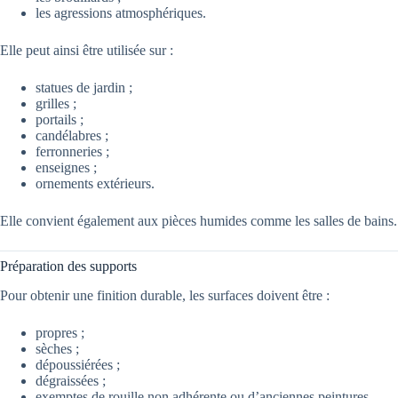
les agressions atmosphériques.
Elle peut ainsi être utilisée sur :
statues de jardin ;
grilles ;
portails ;
candélabres ;
ferronneries ;
enseignes ;
ornements extérieurs.
Elle convient également aux pièces humides comme les salles de bains.
Préparation des supports
Pour obtenir une finition durable, les surfaces doivent être :
propres ;
sèches ;
dépoussiérées ;
dégraissées ;
exemptes de rouille non adhérente ou d’anciennes peintures