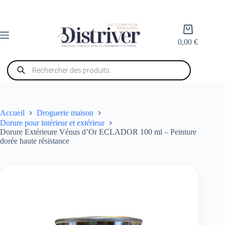
Passer
au
contenu
Panier
d’achat
0,00
€
Recherche
de
produits
Accueil
Droguerie maison
Dorure pour intérieur et extérieur
Dorure Extérieure Vénus d’Or ECLADOR 100 ml – Peinture
dorée haute résistance