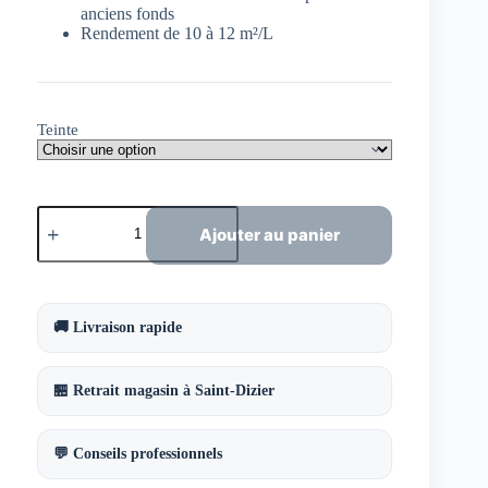
anciens fonds
Rendement de 10 à 12 m²/L
Teinte
quantité
de
Ajouter au panier
Dorure
Extérieure
Vénus
d'Or
ECLADOR
🚚 Livraison rapide
100
ml
–
🏪 Retrait magasin à Saint-Dizier
Peinture
dorée
haute
résistance
💬 Conseils professionnels