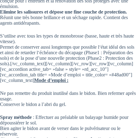
conçue pour l’entretien et la rénovation des sols protégés avec une
émulsion.
Elimine les salissures et dépose une fine couche de protection.
Réunit une très bonne brillance et un séchage rapide. Contient des
agents antidérapants.
S’utilise avec tous les types de monobrosse (basse, haute et très haute
vitesse).
Permet de conserver aussi longtemps que possible l‘état idéal des sols
et ainsi de retarder l‘échéance du décapage (Phase1 : Préparation des
sols) et de la pose d’une nouvelle protection (Phase2 : Protection des
sols).[/vc_column_text][/vc_column][/vc_row][vc_row][vc_column]
[vc_accordion active_tab= »false » style= »rd_acc_10″]
[vc_accordion_tab title= »Mode d’emploi » title_color= »#48ad00″]
[vc_column_text]
Mode d’emploi :
Ne pas remettre du produit inutilisé dans le bidon. Bien refermer après
usage.
Conserver le bidon a l’abri du gel.
Spray méthode
: Effectuer au préalable un balayage humide pour
dépoussiérer le sol.
Bien agiter le bidon avant de verser dans le pulvérisateur ou le
réservoir.