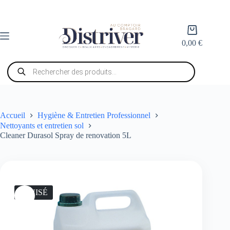
Passer
au
contenu
Panier
d’achat
0,00
€
Recherche
de
produits
Accueil
Hygiène & Entretien Professionnel
Nettoyants et entretien sol
Cleaner Durasol Spray de renovation 5L
ÉPUISÉ