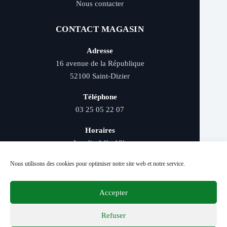
Nous contacter
CONTACT MAGASIN
Adresse
16 avenue de la République
52100 Saint-Dizier
Téléphone
03 25 05 22 07
Horaires
Lundi : 14h–19h
Mardi au samedi : 9h–12h et 14h–19h
Nous utilisons des cookies pour optimiser notre site web et notre service.
Accepter
Livraison rapide - Retrait magasin - Paiement
sécurisé - Conseils d’experts
Refuser