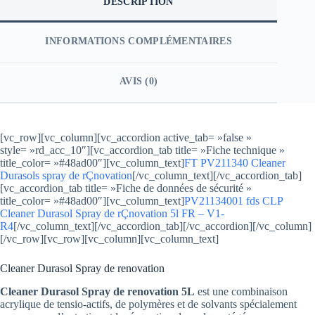
DESCRIPTION
INFORMATIONS COMPLÉMENTAIRES
AVIS (0)
[vc_row][vc_column][vc_accordion active_tab= »false »
style= »rd_acc_10″][vc_accordion_tab title= »Fiche technique »
title_color= »#48ad00″][vc_column_text]
FT PV211340 Cleaner
Durasols spray de rÇnovation
[/vc_column_text][/vc_accordion_tab]
[vc_accordion_tab title= »Fiche de données de sécurité »
title_color= »#48ad00″][vc_column_text]
PV21134001 fds CLP
Cleaner Durasol Spray de rÇnovation 5l FR – V1-
R4
[/vc_column_text][/vc_accordion_tab][/vc_accordion][/vc_column]
[/vc_row][vc_row][vc_column][vc_column_text]
Cleaner Durasol Spray de renovation
Cleaner Durasol Spray de renovation 5L
est une combinaison
acrylique de tensio-actifs, de polymères et de solvants spécialement