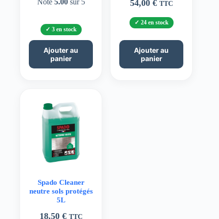
Note
5.00
sur 5
54,00
€
TTC
24 en stock
3 en stock
Ajouter au
Ajouter au
panier
panier
Spado Cleaner
neutre sols protégés
5L
18,50
€
TTC