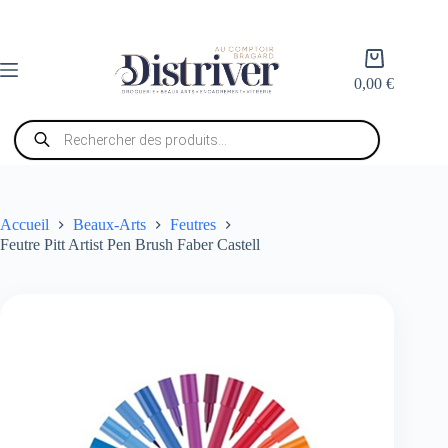
Passer
au
contenu
Panier
d’achat
0,00
€
Recherche
de
produits
Accueil
Beaux-Arts
Feutres
Feutre Pitt Artist Pen Brush Faber Castell