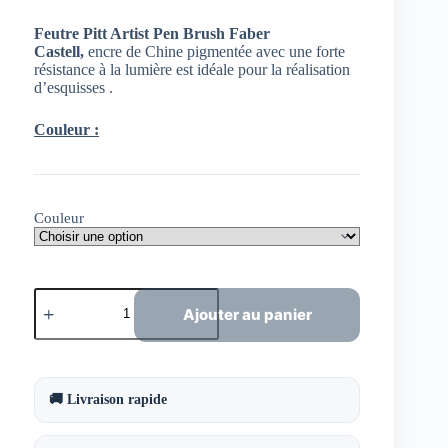
Feutre Pitt Artist Pen Brush Faber
Castell,
encre de Chine pigmentée avec une forte
résistance à la lumière est idéale pour la réalisation
d’esquisses .
Couleur :
Couleur
quantité
de
Ajouter au panier
Feutre
Pitt
Artist
Pen
Brush
🚚 Livraison rapide
Faber
Castell