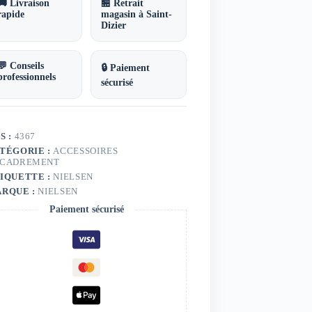
lsen
🚚 Livraison
🏪 Retrait
rapide
magasin à Saint-
Dizier
💬 Conseils
🔒 Paiement
professionnels
sécurisé
S :
4367
TÉGORIE :
ACCESSOIRES
CADREMENT
IQUETTE :
NIELSEN
RQUE :
NIELSEN
Paiement sécurisé