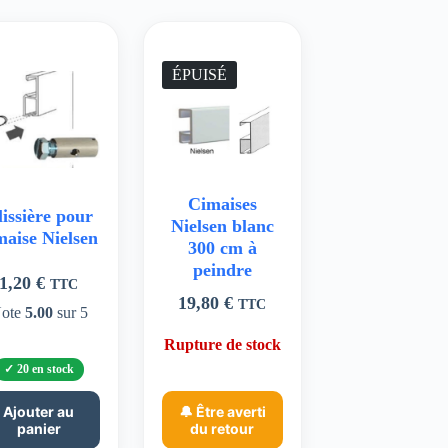
ÉPUISÉ
Cimaises
issière pour
Nielsen blanc
maise Nielsen
300 cm à
peindre
1,20
€
TTC
19,80
€
TTC
ote
5.00
sur 5
Rupture de stock
20 en stock
Ajouter au
🔔 Être averti
panier
du retour