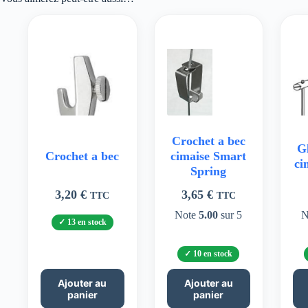
Crochet a bec
Gl
Crochet a bec
cimaise Smart
ci
Spring
3,20
€
3,65
€
TTC
TTC
Note
5.00
sur 5
N
13 en stock
10 en stock
Ajouter au
Ajouter au
panier
panier