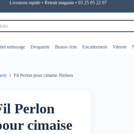
Livraison rapide • Retrait magasin • 03 25 05 22 07
iel nettoyage
Droguerie
Beaux-Arts
Encadrement
Vitrerie
N
ment
Fil Perlon pour cimaise Nielsen
Fil Perlon
pour cimaise