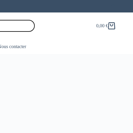
0,00
€
Panier
d’achat
ous contacter