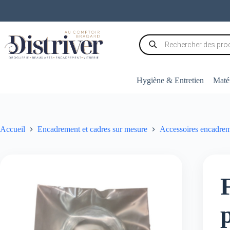
Passer
au
contenu
Recherche
de
produits
Hygiène & Entretien
Matér
Accueil
Encadrement et cadres sur mesure
Accessoires encadre