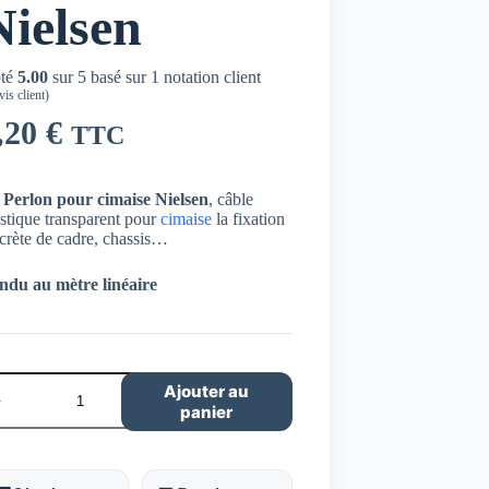
Nielsen
té
5.00
sur 5 basé sur
1
notation client
is client)
,20
€
TTC
l Perlon pour cimaise Nielsen
, câble
stique transparent pour
cimaise
la fixation
crète de cadre, chassis…
ndu au mètre linéaire
ntité
Ajouter au
panier
lon
ur
aise