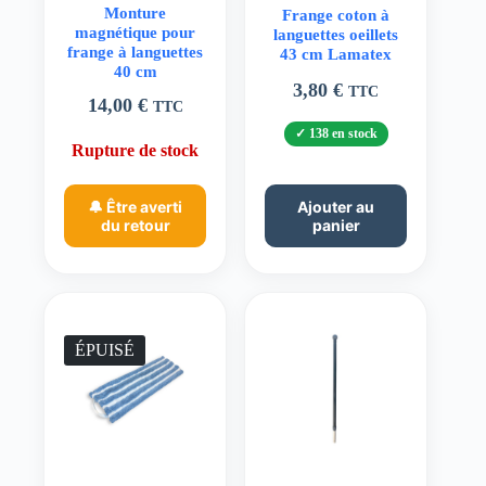
Monture
Frange coton à
magnétique pour
languettes oeillets
frange à languettes
43 cm Lamatex
40 cm
3,80
€
TTC
14,00
€
TTC
138 en stock
Rupture de stock
🔔 Être averti
Ajouter au
du retour
panier
ÉPUISÉ