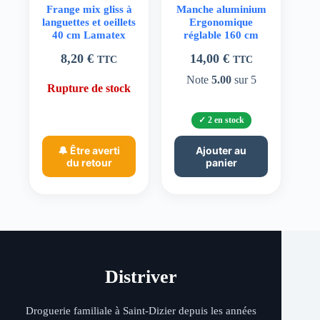
Frange mix gliss à
Manche aluminium
languettes et oeillets
Ergonomique
40 cm Lamatex
réglable 160 cm
8,20
€
14,00
€
TTC
TTC
Note
5.00
sur 5
Rupture de stock
2 en stock
🔔 Être averti
Ajouter au
du retour
panier
Distriver
Droguerie familiale à Saint-Dizier depuis les années