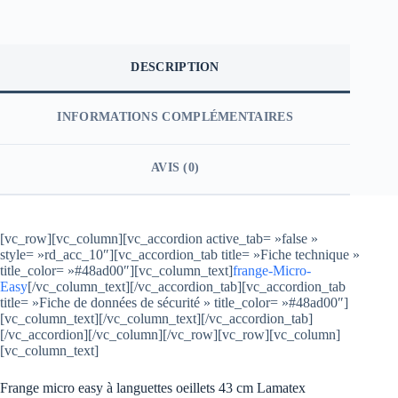
DESCRIPTION
INFORMATIONS COMPLÉMENTAIRES
AVIS (0)
[vc_row][vc_column][vc_accordion active_tab= »false »
style= »rd_acc_10″][vc_accordion_tab title= »Fiche technique »
title_color= »#48ad00″][vc_column_text]
frange-Micro-
Easy
[/vc_column_text][/vc_accordion_tab][vc_accordion_tab
title= »Fiche de données de sécurité » title_color= »#48ad00″]
[vc_column_text][/vc_column_text][/vc_accordion_tab]
[/vc_accordion][/vc_column][/vc_row][vc_row][vc_column]
[vc_column_text]
Frange micro easy à languettes oeillets 43 cm Lamatex