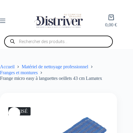
Passer
au
contenu
Panier
d’achat
0,00
€
Recherche
de
produits
Accueil
Matériel de nettoyage professionnel
Franges et montures
Frange micro easy à languettes oeillets 43 cm Lamatex
ÉPUISÉ