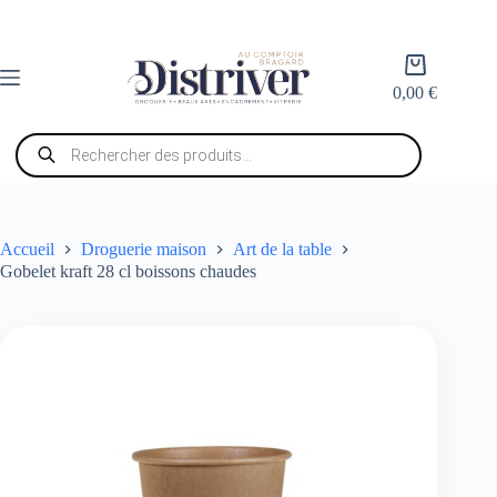
Passer
au
contenu
Panier
d’achat
0,00
€
Recherche
de
produits
Accueil
Droguerie maison
Art de la table
Gobelet kraft 28 cl boissons chaudes