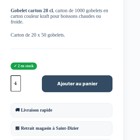
Gobelet carton 28 cl
, carton de 1000 gobelets en
carton couleur kraft pour boissons chaudes ou
froide.
Carton de 20 x 50 gobelets.
2 en stock
quantité
de
Ajouter au panier
Gobelet
kraft
28
cl
boissons
🚚 Livraison rapide
chaudes
🏪 Retrait magasin à Saint-Dizier