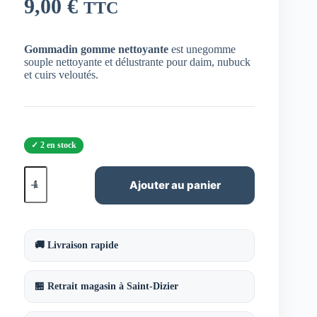
9,00
€
TTC
Gommadin gomme nettoyante
est unegomme
souple nettoyante et délustrante pour daim, nubuck
et cuirs veloutés.
2 en stock
quantité
de
Ajouter au panier
Gommadin
gomme
nettoyante
pour
daim
🚚 Livraison rapide
et
nubuck
🏪 Retrait magasin à Saint-Dizier