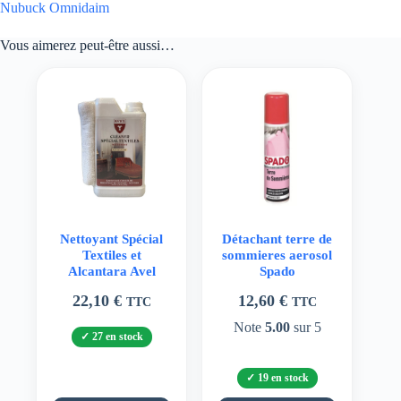
Nubuck Omnidaim
Vous aimerez peut-être aussi…
Nettoyant Spécial
Détachant terre de
Textiles et
sommieres aerosol
Alcantara Avel
Spado
22,10
€
12,60
€
TTC
TTC
Note
5.00
sur 5
27 en stock
19 en stock