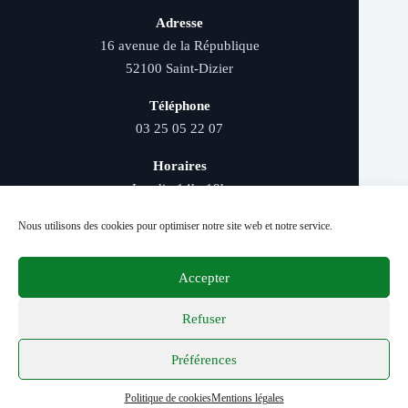
Adresse
16 avenue de la République
52100 Saint-Dizier
Téléphone
03 25 05 22 07
Horaires
Lundi : 14h–19h
Mardi au samedi : 9h–12h et 14h–19h
Nous utilisons des cookies pour optimiser notre site web et notre service.
Accepter
Livraison rapide - Retrait magasin - Paiement
sécurisé - Conseils d’experts
Refuser
Préférences
© 2026 Distriver — Tous droits réservés.
Politique de cookies
Mentions légales