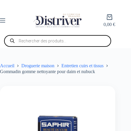
Passer
au
contenu
Panier
d’achat
0,00
€
Recherche
de
produits
Accueil
Droguerie maison
Entretien cuirs et tissus
Gommadin gomme nettoyante pour daim et nubuck