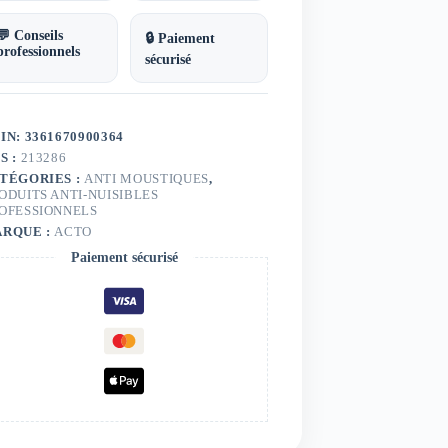
💬 Conseils
🔒 Paiement
professionnels
sécurisé
IN: 3361670900364
S :
213286
TÉGORIES :
ANTI MOUSTIQUES
,
ODUITS ANTI-NUISIBLES
OFESSIONNELS
RQUE :
ACTO
Paiement sécurisé