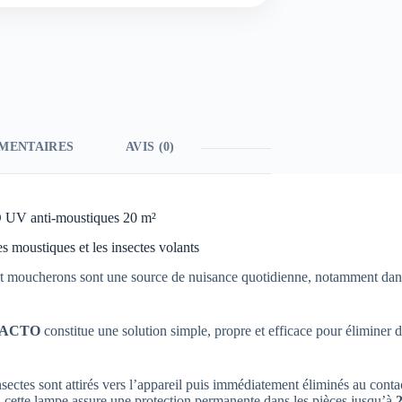
MENTAIRES
AVIS (0)
 UV anti-moustiques 20 m²
s moustiques et les insectes volants
et moucherons sont une source de nuisance quotidienne, notamment dans 
s ACTO
constitue une solution simple, propre et efficace pour éliminer 
insectes sont attirés vers l’appareil puis immédiatement éliminés au conta
 cette lampe assure une protection permanente dans les pièces jusqu’à