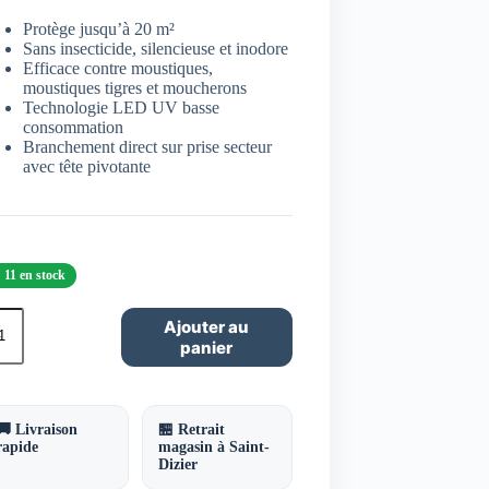
Protège jusqu’à 20 m²
Sans insecticide, silencieuse et inodore
Efficace contre moustiques,
moustiques tigres et moucherons
Technologie LED UV basse
consommation
Branchement direct sur prise secteur
avec tête pivotante
11 en stock
ntité
Ajouter au
panier
ll'Insectes
CTO
mpe
D
🚚 Livraison
🏪 Retrait
V
rapide
magasin à Saint-
i-
Dizier
ustiques