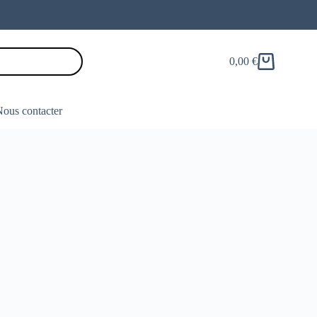
0,00
€
Panier
d’achat
ous contacter