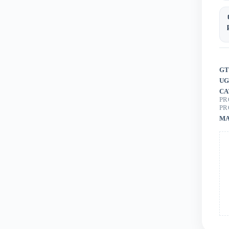
20
m²
GT
UG
CA
PR
PR
MA