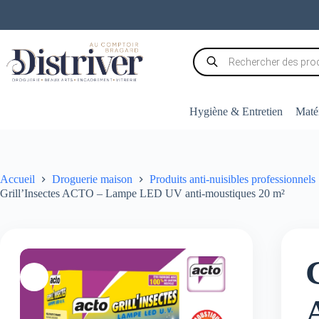
Passer
au
contenu
Recherche
de
produits
Hygiène & Entretien
Matér
Accueil
Droguerie maison
Produits anti-nuisibles professionnels
Grill’Insectes ACTO – Lampe LED UV anti-moustiques 20 m²