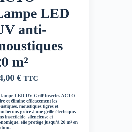
Lampe LED
UV anti-
moustiques
20 m²
4,00
€
TTC
 lampe LED UV Grill’Insectes ACTO
ire et élimine efficacement les
ustiques, moustiques tigres et
ucherons grâce à une grille électrique.
s insecticide, silencieuse et
onomique, elle protège jusqu’à 20 m² en
ntinu.