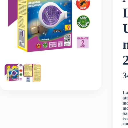
3
La
att
mo
mo
San
éc
co