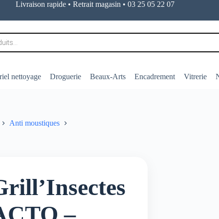
Livraison rapide • Retrait magasin • 03 25 05 22 07
iel nettoyage
Droguerie
Beaux-Arts
Encadrement
Vitrerie
N
Anti moustiques
Grill’Insectes
ACTO –