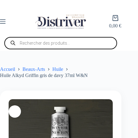
Passer
au
contenu
Panier
d’achat
0,00
€
Recherche
de
produits
Accueil
Beaux-Arts
Huile
Huile Alkyd Griffin gris de davy 37ml W&N