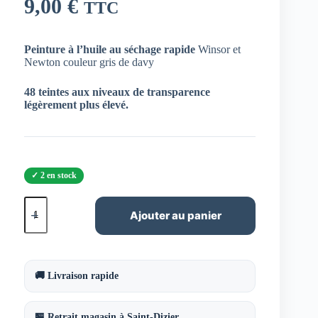
9,00
€
TTC
Peinture à l’huile au séchage rapide
Winsor et
Newton couleur gris de davy
48 teintes aux niveaux de transparence
légèrement plus élevé.
2 en stock
quantité
de
Ajouter au panier
Huile
Alkyd
Griffin
gris
de
🚚 Livraison rapide
davy
37ml
W&N
🏪 Retrait magasin à Saint-Dizier