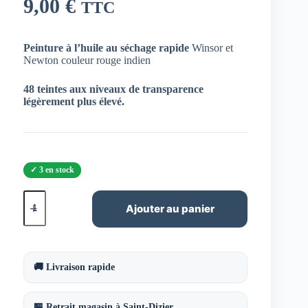
9,00
€
TTC
Peinture à l’huile au séchage rapide
Winsor et
Newton couleur rouge indien
48 teintes aux niveaux de transparence
légèrement plus élevé.
3 en stock
quantité
de
Ajouter au panier
Huile
Alkyd
Griffin
rouge
indien
🚚 Livraison rapide
37ml
W&N
🏪 Retrait magasin à Saint-Dizier