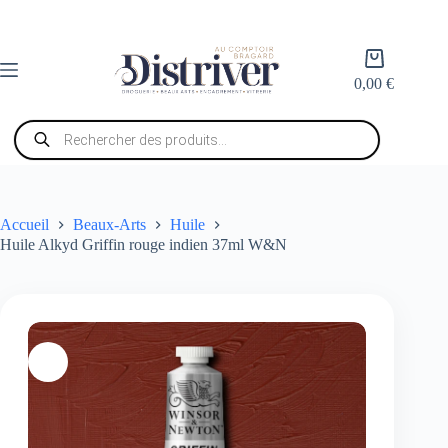
Passer
au
contenu
Panier
d’achat
0,00
€
Recherche
de
produits
Accueil
Beaux-Arts
Huile
Huile Alkyd Griffin rouge indien 37ml W&N