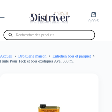
Passer
au
contenu
Panier
d’achat
0,00
€
Recherche
de
produits
Accueil
Droguerie maison
Entretien bois et parquet
Huile Pour Teck et bois exotiques Avel 500 ml