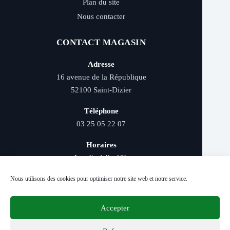
Plan du site
Nous contacter
CONTACT MAGASIN
Adresse
16 avenue de la République
52100 Saint-Dizier
Téléphone
03 25 05 22 07
Horaires
Lundi : 14h–19h
Mardi au samedi : 9h–12h et 14h–19h
Nous utilisons des cookies pour optimiser notre site web et notre service.
Accepter
Livraison rapide - Retrait magasin - Paiement
sécurisé - Conseils d’experts