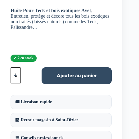
Huile Pour Teck et bois exotiques Avel
,
Entretien, protège et décore tous les bois exotiques
non traités (laissés naturels) comme les Teck,
Palissandre…
2 en stock
quantité
de
Ajouter au panier
Huile
Pour
Teck
et
bois
🚚 Livraison rapide
exotiques
Avel
500
🏪 Retrait magasin à Saint-Dizier
ml
💬 Conseils professionnels