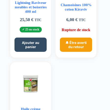
Lightning Raviveur
Chamoisines 100%
meubles et boiseries
coton Kiraviv
400 ml
25,50
€
6,00
€
TTC
TTC
25 en stock
Rupture de stock
Ajouter au
🔔 Être averti
panier
du retour
Huile crème