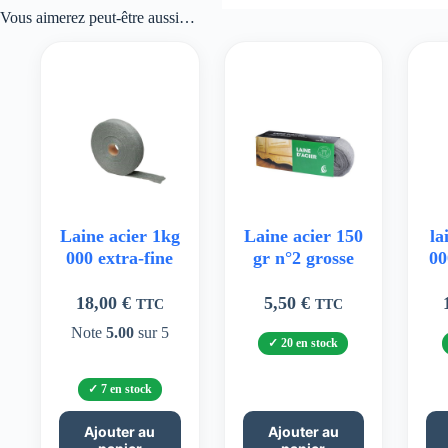
Vous aimerez peut-être aussi…
Laine acier 1kg
Laine acier 150
la
000 extra-fine
gr n°2 grosse
00
18,00
€
5,50
€
TTC
TTC
Note
5.00
sur 5
20 en stock
7 en stock
Ajouter au
Ajouter au