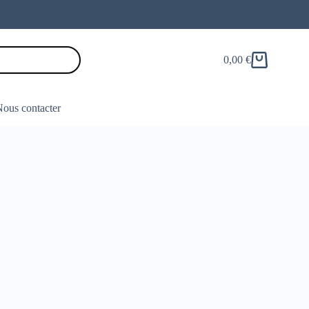
0,00
€
Panier
d’achat
ous contacter