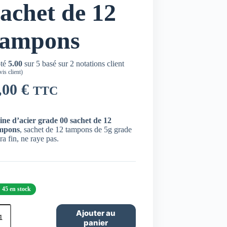
sachet de 12
tampons
té
5.00
sur 5 basé sur
2
notations client
is client)
,00
€
TTC
ine d’acier grade 00 sachet de 12
mpons
, sachet de 12 tampons de 5g grade
ra fin, ne raye pas.
45 en stock
ntité
Ajouter au
panier
ine