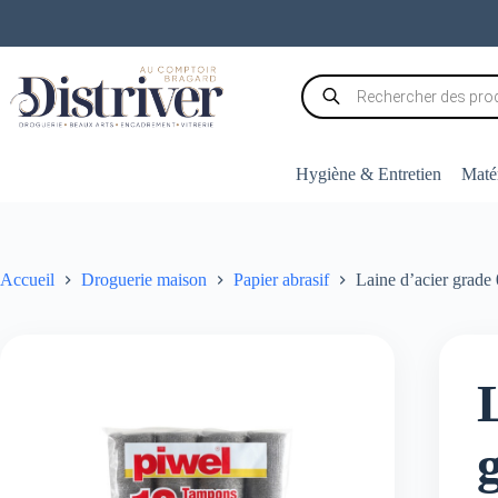
Passer
au
contenu
Recherche
de
produits
Hygiène & Entretien
Matér
Accueil
Droguerie maison
Papier abrasif
Laine d’acier grade