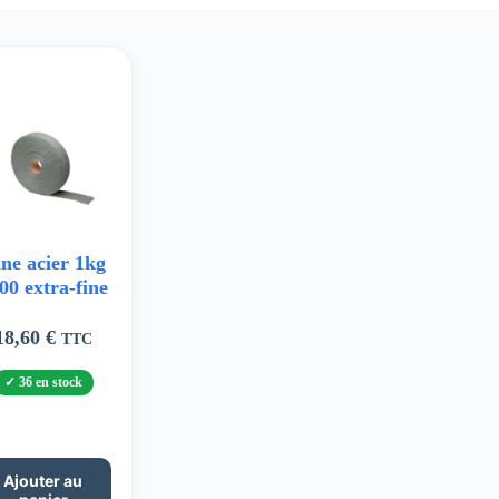
ine acier 1kg
00 extra-fine
18,60
€
TTC
36 en stock
Ajouter au