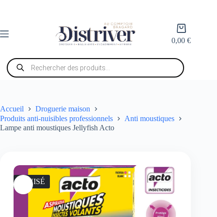
Passer
au
contenu
Panier
d’achat
0,00
€
Recherche
de
produits
Accueil
Droguerie maison
Produits anti-nuisibles professionnels
Anti moustiques
Lampe anti moustiques Jellyfish Acto
ÉPUISÉ