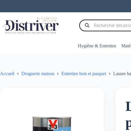
Passer
au
contenu
Recherche
de
produits
Hygiène & Entretien
Matér
Accueil
Droguerie maison
Entretien bois et parquet
Lasure ha