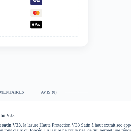
MENTAIRES
AVIS (0)
atin V33
e satin V33
, la lasure Haute Protection V33 Satin à haut extrait sec app
en tons clairs ou foncés. La lasure ne coule pas, ce qui permet une rénov