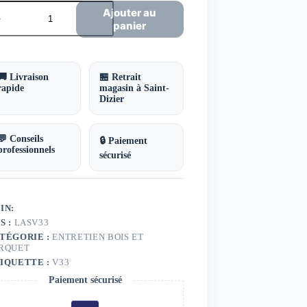
ntité
Ajouter au
panier
sure
ute
tection
vantée
in
🚚 Livraison
🏪 Retrait
3
rapide
magasin à Saint-
Dizier
💬 Conseils
🔒 Paiement
professionnels
sécurisé
IN:
S :
LASV33
TÉGORIE :
ENTRETIEN BOIS ET
RQUET
IQUETTE :
V33
Paiement sécurisé