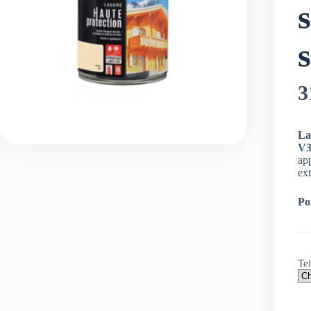
3
La
V3
app
ext
Po
Tei