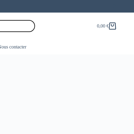
0,00
€
Panier
d’achat
ous contacter