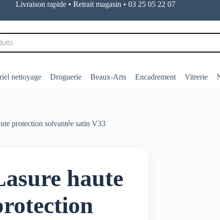
Livraison rapide • Retrait magasin • 03 25 05 22 07
iel nettoyage
Droguerie
Beaux-Arts
Encadrement
Vitrerie
N
ute protection solvantée satin V33
Lasure haute
protection