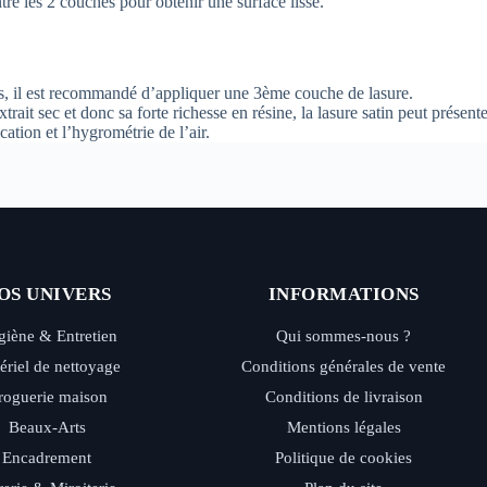
tre les 2 couches pour obtenir une surface lisse.
és, il est recommandé d’appliquer une 3ème couche de lasure.
extrait sec et donc sa forte richesse en résine, la lasure satin peut prése
cation et l’hygrométrie de l’air.
OS UNIVERS
INFORMATIONS
iène & Entretien
Qui sommes-nous ?
ériel de nettoyage
Conditions générales de vente
roguerie maison
Conditions de livraison
Beaux-Arts
Mentions légales
Encadrement
Politique de cookies