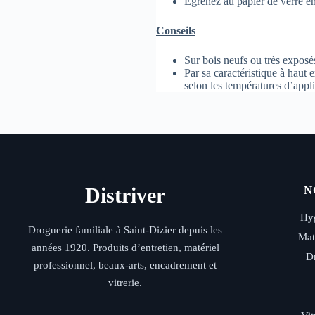
Égrenez au papier de verre en
Conseils
Sur bois neufs ou très expos
Par sa caractéristique à haut 
selon les températures d’appli
Distriver
N
Hyg
Droguerie familiale à Saint-Dizier depuis les
Mat
années 1920. Produits d’entretien, matériel
D
professionnel, beaux-arts, encadrement et
vitrerie.