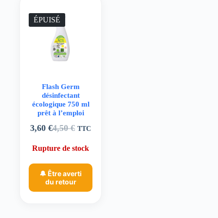
ÉPUISÉ
Flash Germ
désinfectant
écologique 750 ml
prêt à l’emploi
3,60
€
4,50
€
TTC
Le
Le
prix
prix
Rupture de stock
initial
actuel
était :
est :
4,50 €.
3,60 €.
🔔 Être averti
du retour