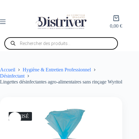
Passer
au
contenu
Panier
d’achat
0,00
€
Recherche
de
produits
Accueil
Hygiène & Entretien Professionnel
Désinfectant
Lingettes désinfectantes agro-alimentaires sans rinçage Wyritol
ÉPUISÉ