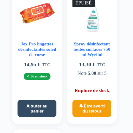
ÉPUISÉ
Jex Pro lingettes
Spray désinfectant
désinfectantes soleil
toutes surfaces 750
de corse
ml Wyritol
14,95
€
13,30
€
TTC
TTC
Note
5.00
sur 5
36 en stock
Rupture de stock
Ajouter au
🔔 Être averti
panier
du retour