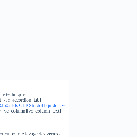
che technique »
t][/vc_accordion_tab]
502 fds CLP Stradol liquide lave
w][vc_column][vc_column_text]
conçu pour le lavage des verres et