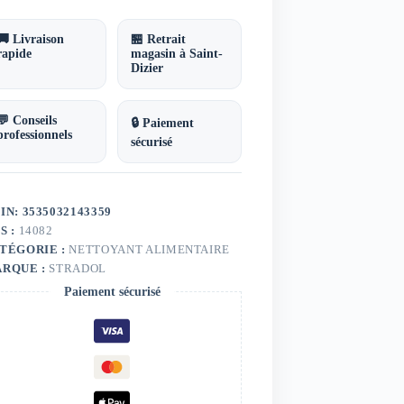
re
ur
chine
🚚 Livraison
🏪 Retrait
adol
rapide
magasin à Saint-
Dizier
💬 Conseils
🔒 Paiement
professionnels
sécurisé
IN: 3535032143359
S :
14082
TÉGORIE :
NETTOYANT ALIMENTAIRE
RQUE :
STRADOL
Paiement sécurisé