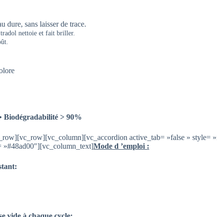
 dure, sans laisser de trace.
radol nettoie et fait briller.
oût.
olore
 Biodégradabilité > 90%
_row][vc_row][vc_column][vc_accordion active_tab= »false » style= 
or= »#48ad00″][vc_column_text]
Mode d ’emploi :
stant:
se vide à chaque cycle: