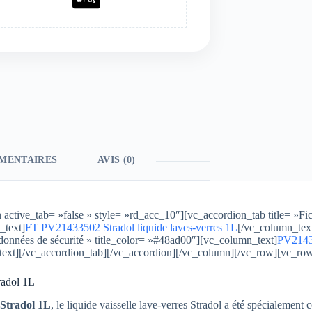
MENTAIRES
AVIS (0)
ctive_tab= »false » style= »rd_acc_10″][vc_accordion_tab title= »Fi
_text]
FT PV21433502 Stradol liquide laves-verres 1L
[/vc_column_tex
 données de sécurité » title_color= »#48ad00″][vc_column_text]
PV21433
text][/vc_accordion_tab][/vc_accordion][/vc_column][/vc_row][vc_ro
radol 1L
 Stradol 1L
, le liquide vaisselle lave-verres Stradol a été spécialement 