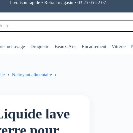
Livraison rapide • Retrait magasin • 03 25 05 22 07
iel nettoyage
Droguerie
Beaux-Arts
Encadrement
Vitrerie
N
lle
Nettoyant alimentaire
Liquide lave
verre pour