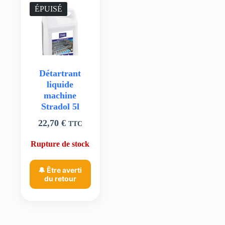
ÉPUISÉ
Détartrant
liquide
machine
Stradol 5l
22,70
€
TTC
Rupture de stock
🔔 Être averti
du retour