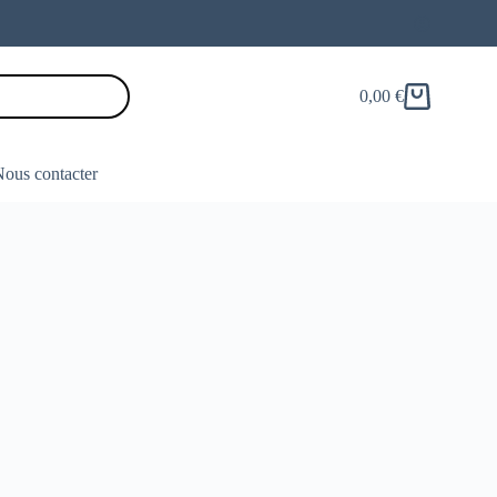
0,00
€
Panier
d’achat
ous contacter