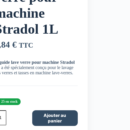
machine
Stradol 1L
,84
€
TTC
quide lave verre pour machine Stradol
a été spécialement conçu pour le lavage
 verres et tasses en machine lave-verres.
25 en stock
ntité
Ajouter au
panier
quide
e