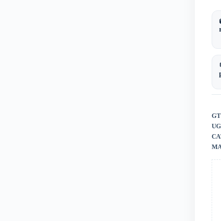
ver
po
ma
Str
1L
GT
UG
CA
MA