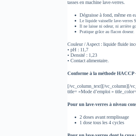
tasses en machine lave-verres.
Dégraisse à fond, même en eau
Le liquide vaisselle lave-verres St
Il ne laisse ni odeur, ni arrière g
Pratique grâce au flacon doseur.
Couleur / Aspect : liquide fluide inc
• pH : 11,7
• Densité : 1,23
• Contact alimentaire.
Conforme à la méthode HACCP •
[/vc_column_text][/vc_column][/vc
title= »Mode d’emploi » title_col
Pour un lave-verres à niveau con
2 doses avant remplissage
1 dose tous les 4 cycles
Pour un lave-verres dont la cuve 