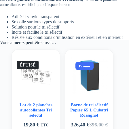
autocollantes est idéal pour l’espace bureau.
Adhésif vinyle transparent
Se colle sur tous types de supports
Solution pour le tri sélectif
Incite et facilite le tri sélectif
Résiste aux conditions d’utilisation en extérieur et en intérieur
Vous aimerez peut-être aussi…
ÉPUISÉ
Promo
Lot de 2 planches
Borne de tri sélectif
autocollantes Tri
Papier 65 L Cubatri
sélectif
Rossignol
19,80
€
326,40
€
396,00
€
TTC
Le
Le