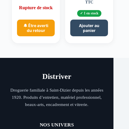
TTC
prix
prix
Rupture de stock
initial
actuel
1 en stock
était :
est :
396,00 €.
326,40 €.
🔔 Être averti
Ajouter au
du retour
panier
Distriver
Droguerie familiale à Saint-Dizier depuis les années
1920. Produits d’entretien, matériel professionnel,
beaux-arts, encadrement et vitrerie.
NOS UNIVERS