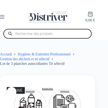
Passer
au
contenu
Panier
d’achat
0,00
€
Recherche
de
produits
Accueil
Hygiène & Entretien Professionnel
Gestion des déchets et tri sélectif
Lot de 3 planches autocollantes Tri sélectif
ÉPUISÉ