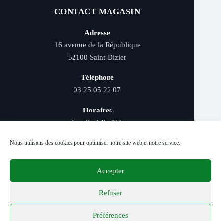
CONTACT MAGASIN
Adresse
16 avenue de la République
52100 Saint-Dizier
Téléphone
03 25 05 22 07
Horaires
Lundi : 14h–19h
Mardi au samedi : 9h–12h et 14h–19h
Nous utilisons des cookies pour optimiser notre site web et notre service.
Accepter
Livraison rapide - Retrait magasin - Paiement
sécurisé - Conseils d’experts
Refuser
Préférences
© 2026 Distriver — Tous droits réservés.