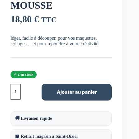
MOUSSE
18,80
€
TTC
léger, facile à découper, pour vos maquettes,
collages …et pour répondre à votre créativité.
2 en stock
quantité
de
Ajouter au panier
LOT
DE
4
PLAQUES
CREAT'PREMIER
🚚 Livraison rapide
5MM
50X65-
CARTON
🏪 Retrait magasin à Saint-Dizier
MOUSSE