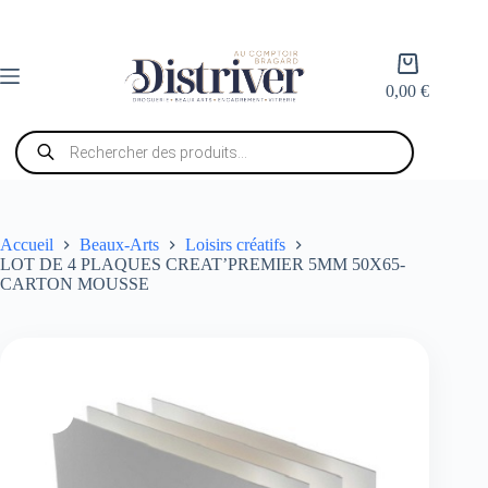
Passer
au
contenu
Panier
d’achat
0,00
€
Recherche
de
produits
Accueil
Beaux-Arts
Loisirs créatifs
LOT DE 4 PLAQUES CREAT’PREMIER 5MM 50X65-
CARTON MOUSSE