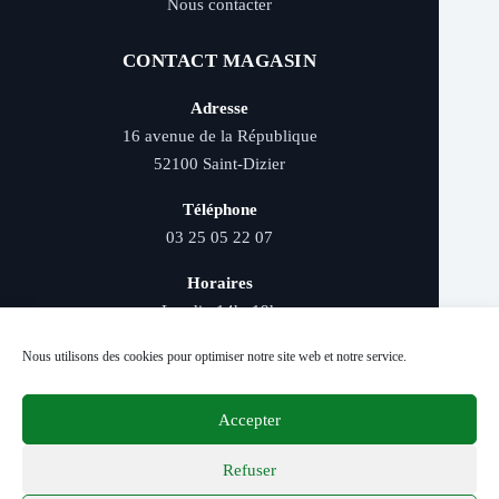
Nous contacter
CONTACT MAGASIN
Adresse
16 avenue de la République
52100 Saint-Dizier
Téléphone
03 25 05 22 07
Horaires
Lundi : 14h–19h
Mardi au samedi : 9h–12h et 14h–19h
Nous utilisons des cookies pour optimiser notre site web et notre service.
Accepter
Livraison rapide - Retrait magasin - Paiement
sécurisé - Conseils d’experts
Refuser