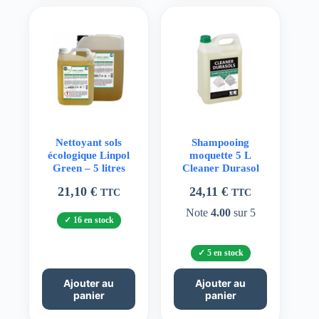
Nettoyant sols
Shampooing
écologique Linpol
moquette 5 L
Green – 5 litres
Cleaner Durasol
21,10
€
24,11
€
TTC
TTC
Note
4.00
sur 5
16 en stock
5 en stock
Ajouter au
Ajouter au
panier
panier