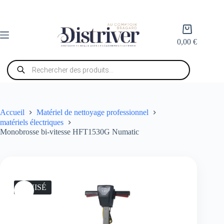
Passer
au
contenu
Panier
d’achat
0,00
€
Recherche
de
produits
Accueil
Matériel de nettoyage professionnel
matériels électriques
Monobrosse bi-vitesse HFT1530G Numatic
ÉPUISÉ