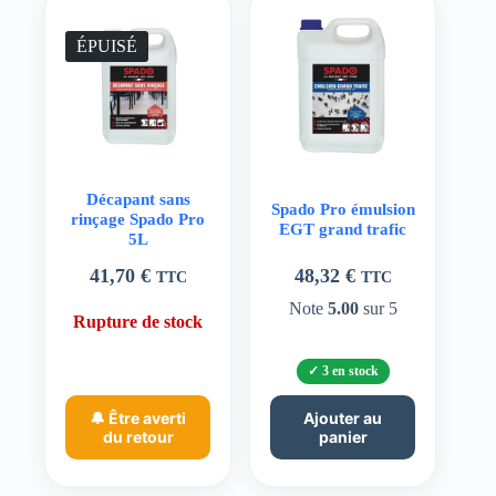
ÉPUISÉ
Décapant sans
Spado Pro émulsion
rinçage Spado Pro
EGT grand trafic
5L
41,70
€
48,32
€
TTC
TTC
Note
5.00
sur 5
Rupture de stock
3 en stock
🔔 Être averti
Ajouter au
du retour
panier