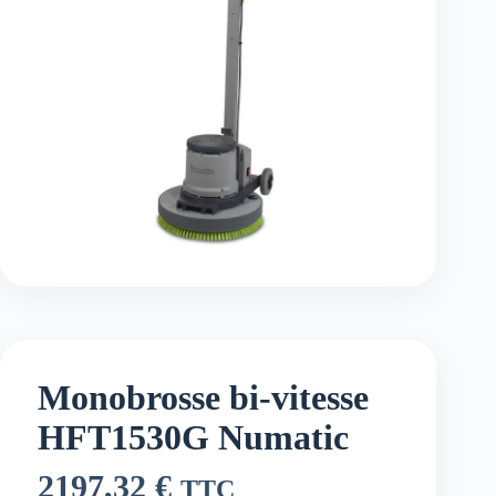
Monobrosse bi-vitesse
HFT1530G Numatic
2197,32
€
TTC