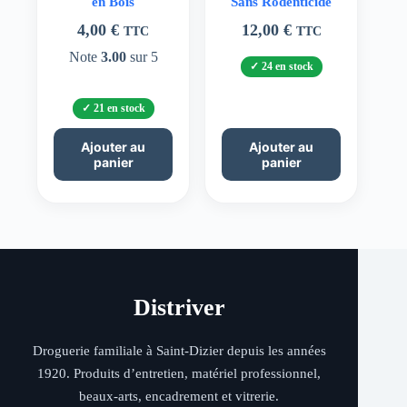
en Bois
Sans Rodenticide
4,00
€
12,00
€
TTC
TTC
Note
3.00
sur 5
24 en stock
21 en stock
Ajouter au
Ajouter au
panier
panier
Distriver
Droguerie familiale à Saint-Dizier depuis les années
1920. Produits d’entretien, matériel professionnel,
beaux-arts, encadrement et vitrerie.