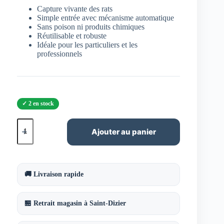
Capture vivante des rats
Simple entrée avec mécanisme automatique
Sans poison ni produits chimiques
Réutilisable et robuste
Idéale pour les particuliers et les
professionnels
2 en stock
quantité
de
Ajouter au panier
Nasse
à
rats
ACTO
simple
🚚 Livraison rapide
entrée
28
cm
🏪 Retrait magasin à Saint-Dizier
–
Capture
vivante