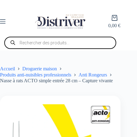
Passer
au
contenu
Panier
d’achat
0,00
€
Recherche
de
produits
Accueil
Droguerie maison
Produits anti-nuisibles professionnels
Anti Rongeurs
Nasse à rats ACTO simple entrée 28 cm – Capture vivante